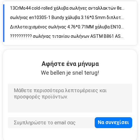
13CrMo44 cold-rolled χάλυβα σωλήνες ανταλλακτών θερμότητας χάλυβα άνθρακα σωλήνων DIN17175 άνευ ραφής
σωλήνας en10305-1 Bundy χάλυβα 3.16*0.5mm διπλοτειχισμένος λεπτύτερος ντυμένος χαλκός σωλήνας DC04
Διπλοτειχισμένος σωλήνας 4.76*0.71MM χάλυβα EN10139 DC04 ντυμένη ψευδάργυρος λεπτή ανοξείδωτη σωλήνωση τοίχων στη σπείρα
?????????? σωλήνας τιτανίου σωλήνων ASTM B861 ASME SB861 GR.1 ανταλλακτών θερμότητας τιτανίου συμπυκνωτών
EN 12451 άνευ ραφής σωλήνες κραμάτων χαλκού σωλήνων CuZn20AL2 ορείχαλκου αλουμινίου
Άνευ ραφής σωλήνες χάλυβα κραμάτων σωληνώσεων νικελίου χαλκού BS2871 CZ110 για τους ανταλλάκτες θερμότητας
Άνευ ραφής σωλήνας χάλυβα κραμάτων χαλκού σωλήνων χαλκού BS2871 CZ110 άνευ ραφής για τους ανταλλάκτες θερμότητας
Αφήστε ένα μήνυμα
Χωρίς συγκόλληση σωλήνας χάλυβα εξάτμισης νικελίου χαλκού σωλήνων ASTM B111 C71000 O61 χάλυβα κραμάτων 19.05*1.65MM
We bellen je snel terug!
Άνευ ραφής σωλήνας χαλκού κραμάτων ASTM B111 C71500 για τον ανταλλάκτη θερμότητας
En10305-1 DC04 ενιαίος προμηθευτής 6*0.65mm σωλήνων Bundy σωληνώσεων μετάλλων τοίχων λεπτός
Σπείρα σωλήνων χάλυβα άνθρακα 6*0.6MM χαμηλής θερμοκρασίας, ASTM A254 SPCC καυτό - κυλημένος συμπυκνωτής ψυγείων σωλήνων χάλυβα
DIN2393 ενωμένος στενά σωλήνας χάλυβα άνθρακα σωλήνων ST35 χάλυβα ανταλλακτών θερμότητας ακρίβεια
Άνευ ραφής ανταλλαγή θερμότητας σωλήνων κραμάτων σωλήνων ASME SB111 C70600 ορείχαλκου αλουμινίου νικελίου χαλκού
Συγκολλημένος ενιαίος σωλήνας en10305-1 ντυμένος Bundy χαλκός σωλήνας 4.76*0.55mm χάλυβα τοίχων DC04
ASTM B210 1060 γυαλισμένος εξατμιστήρας 6mm σωλήνας 15.88*1mm σωλήνων αργιλίου μετάλλων