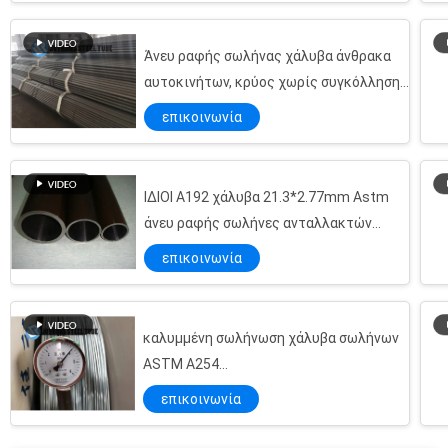
Άνευ ραφής σωλήνας χάλυβα άνθρακα
αυτοκινήτων, κρύος χωρίς συγκόλληση
σωλήνας DIN2391 ST37.4 ακρίβειας
επικοινωνία
σχεδίων
ΙΔΙΟΙ A192 χάλυβα 21.3*2.77mm Astm
άνευ ραφής σωλήνες ανταλλακτών
θερμότητας σωλήνων
επικοινωνία
καλυμμένη σωλήνωση χάλυβα σωλήνων
ASTM A254
SPCC 4.76mm/6mm Bundy ψευδάργυρος
επικοινωνία