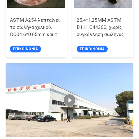
ASTM A254 λεπταίνει
25.4*1.25MM ASTM
το σωλήνα χαλκού,
B111 C44300, χωρίς
DC04 6*0.65mm και το
συγκόλληση σωλήνας
δύο δευτερεύων
χάλυβα άνθρακα
ντυμένος χαλκός
ορείχαλκου ναυαρχείου
ΕΠΙΚΟΙΝΩΝΊΑ
ΕΠΙΚΟΙΝΩΝΊΑ
σωλήνας Bundy