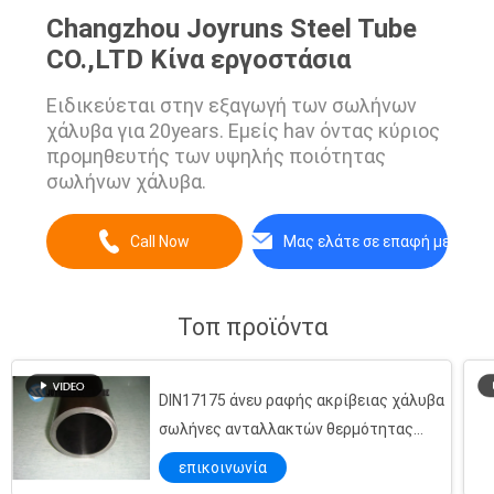
Changzhou Joyruns Steel Tube
CO.,LTD Κίνα εργοστάσια
Ειδικεύεται στην εξαγωγή των σωλήνων
χάλυβα για 20years. Εμείς hav όντας κύριος
προμηθευτής των υψηλής ποιότητας
σωλήνων χάλυβα.
Call Now
Μας ελάτε σε επαφή με
Τοπ προϊόντα
DIN17175 άνευ ραφής ακρίβειας χάλυβα
σωλήνες ανταλλακτών θερμότητας
σωλήνων 13CrMo44 άνευ ραφής
επικοινωνία