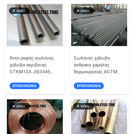
ΠΟΛΙΤΙΚΉ
ΜΥΣΤΙΚΌΤΗΤΑΣ
Άνευ ραφής σωλήνας
Σωλήνας χάλυβα
χάλυβα ακρίβειας
άνθρακα χαμηλής
STKM13A JIS3445,
θερμοκρασίας ASTM
75*3.5MM κρύο σχέδιο
A334 Gr.6, χωρίς
σωλήνων χάλυβα
συγκόλληση σωλήνες
ΕΠΙΚΟΙΝΩΝΊΑ
ΕΠΙΚΟΙΝΩΝΊΑ
άνθρακα άνευ ραφής
χάλυβα κραμάτων