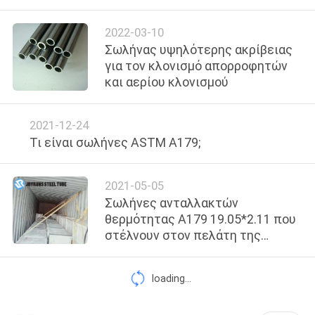
ΈΛΕΓΧΟΣ
2022-03-10
Σωλήνας υψηλότερης ακρίβειας
ΜΑΣ
για τον κλονισμό απορροφητών
ΕΛΆΤΕ
και αερίου κλονισμού
ΣΕ
ΕΠΑΦΉ
2021-12-24
Τι είναι σωλήνες ASTM A179;
ΜΕ
2021-05-05
ΖΗΤΉΣΤΕ
Σωλήνες ανταλλακτών
ΈΝΑ
θερμότητας A179 19.05*2.11 που
στέλνουν στον πελάτη της
ΑΠΌΣΠΑΣΜΑ
Ταϊβάν
loading...
SITEMAP