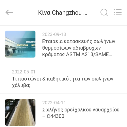
2026
Changzhou
Joyruns
Κίνα Changzhou Joyruns Steel Tube CO.,LTD εταιρικά νέα
Steel
Tube
CO.,LTD.
All
Rights
ΣΠΊΤΙ
Reserved.
2023-09-13
Εταιρεία κατασκευής σωλήνων
ΠΡΟΪΟΝΤΑ
θερμοσίφων αδιάβροχων
κράματος ASTM A213/SAME
SA213 t5
ΠΕΡΙΠΟΥ
2022-05-01
ΗΠΑ
Τι παστώνει & παθητικότητα των σωλήνων
χάλυβα;
ΓΎΡΟΣ
ΕΡΓΟΣΤΑΣΊΩΝ
2022-04-11
Σωλήνες ορείχαλκου ναυαρχείου
– C44300
ΠΟΙΟΤΙΚΌΣ