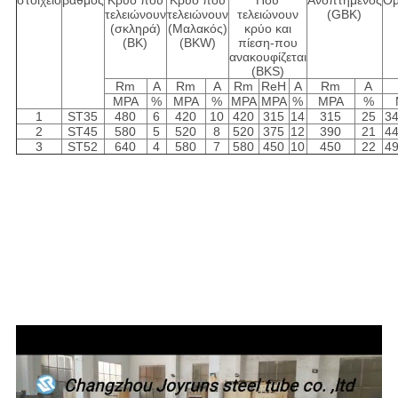
στοιχείο
βαθμός
Κρύο που
Κρύο που
Που
Ανοπτημένος
Ομ
τελειώνουν
τελειώνουν
τελειώνουν
(GBK)
(σκληρά)
(Μαλακός)
κρύο και
(BK)
(BKW)
πίεση-που
ανακουφίζεται
(BKS)
Rm
Α
Rm
Α
Rm
ReH
Α
Rm
Α
MPA
%
MPA
%
MPA
MPA
%
MPA
%
1
ST35
480
6
420
10
420
315
14
315
25
3
2
ST45
580
5
520
8
520
375
12
390
21
4
3
ST52
640
4
580
7
580
450
10
450
22
4