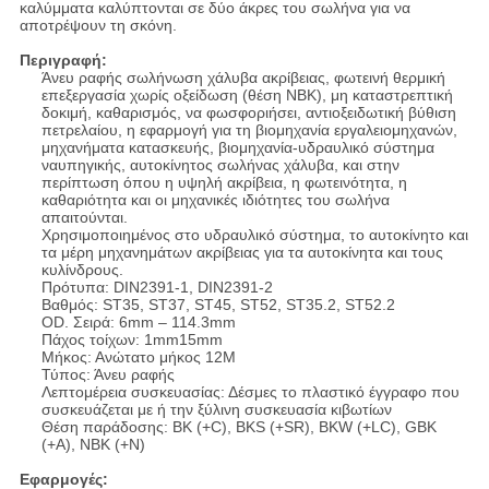
καλύμματα καλύπτονται σε δύο άκρες του σωλήνα για να
αποτρέψουν τη σκόνη.
Περιγραφή:
Άνευ ραφής σωλήνωση χάλυβα ακρίβειας, φωτεινή θερμική
επεξεργασία χωρίς οξείδωση (θέση NBK), μη καταστρεπτική
δοκιμή, καθαρισμός, να φωσφοριήσει, αντιοξειδωτική βύθιση
πετρελαίου, η εφαρμογή για τη βιομηχανία εργαλειομηχανών,
μηχανήματα κατασκευής, βιομηχανία-υδραυλικό σύστημα
ναυπηγικής, αυτοκίνητος σωλήνας χάλυβα, και στην
περίπτωση όπου η υψηλή ακρίβεια, η φωτεινότητα, η
καθαριότητα και οι μηχανικές ιδιότητες του σωλήνα
απαιτούνται.
Χρησιμοποιημένος στο υδραυλικό σύστημα, το αυτοκίνητο και
τα μέρη μηχανημάτων ακρίβειας για τα αυτοκίνητα και τους
κυλίνδρους.
Πρότυπα: DIN2391-1, DIN2391-2
Βαθμός: ST35, ST37, ST45, ST52, ST35.2, ST52.2
OD. Σειρά: 6mm – 114.3mm
Πάχος τοίχων: 1mm15mm
Μήκος: Ανώτατο μήκος 12M
Τύπος: Άνευ ραφής
Λεπτομέρεια συσκευασίας: Δέσμες το πλαστικό έγγραφο που
συσκευάζεται με ή την ξύλινη συσκευασία κιβωτίων
Θέση παράδοσης: BK (+C), BKS (+SR), BKW (+LC), GBK
(+A), NBK (+N)
Εφαρμογές: