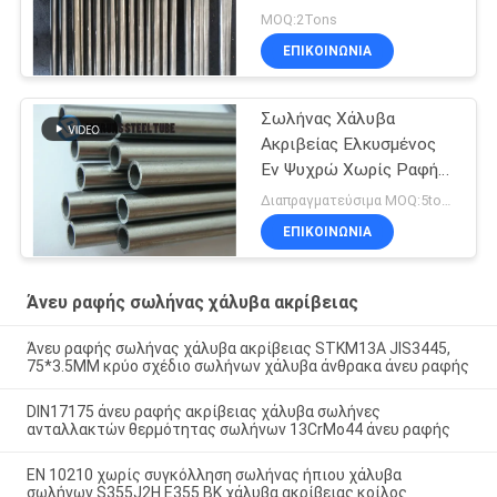
42CrMo4 QT Κρύο
MOQ:2Tons
τράβηγμα
ΕΠΙΚΟΙΝΩΝΊΑ
Σωλήνας Χάλυβα
Ακριβείας Ελκυσμένος
Εν Ψυχρώ Χωρίς Ραφή
για την
Διαπραγματεύσιμα MOQ:5tons
Αυτοκινητοβιομηχανία
ΕΠΙΚΟΙΝΩΝΊΑ
E235 NBK EN10305-1
Άνευ ραφής σωλήνας χάλυβα ακρίβειας
Άνευ ραφής σωλήνας χάλυβα ακρίβειας STKM13A JIS3445,
75*3.5MM κρύο σχέδιο σωλήνων χάλυβα άνθρακα άνευ ραφής
DIN17175 άνευ ραφής ακρίβειας χάλυβα σωλήνες
ανταλλακτών θερμότητας σωλήνων 13CrMo44 άνευ ραφής
EN 10210 χωρίς συγκόλληση σωλήνας ήπιου χάλυβα
σωλήνων S355J2H E355 BK χάλυβα ακρίβειας κοίλος