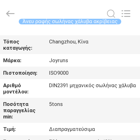
2026
Changzhou
Joyruns
Steel
Tube
Άνευ ραφής σωλήνας χάλυβα ακρίβειας
CO.,LTD.
All
Rights
ΣΠΊΤΙ
Reserved.
Τόπος
Changzhou, Κίνα
καταγωγής:
ΠΡΟΪΟΝΤΑ
Μάρκα:
Joyruns
ΠΕΡΙΠΟΥ
Πιστοποίηση:
ISO9000
ΗΠΑ
Αριθμό
DIN2391 μηχανικός σωλήνας χάλυβα
μοντέλου:
ΓΎΡΟΣ
Ποσότητα
5tons
παραγγελίας
ΕΡΓΟΣΤΑΣΊΩΝ
min:
Τιμή:
Διαπραγματεύσιμα
ΠΟΙΟΤΙΚΌΣ