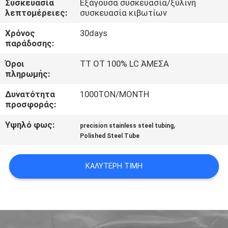
Συσκευασία
Εξάγουσα συσκευασία/ξύλινη
ΈΛΕΓΧΟΣ
λεπτομέρειες:
συσκευασία κιβωτίων
Χρόνος
30days
ΜΑΣ
παράδοσης:
ΕΛΆΤΕ
Όροι
TT OT 100% LC ΆΜΕΣΑ
ΣΕ
πληρωμής:
ΕΠΑΦΉ
Δυνατότητα
1000TON/MONTH
προσφοράς:
ΜΕ
Υψηλό φως:
,
precision stainless steel tubing
Polished Steel Tube
ΖΗΤΉΣΤΕ
ΈΝΑ
ΚΑΛΎΤΕΡΗ ΤΙΜΉ
ΑΠΌΣΠΑΣΜΑ
SITEMAP