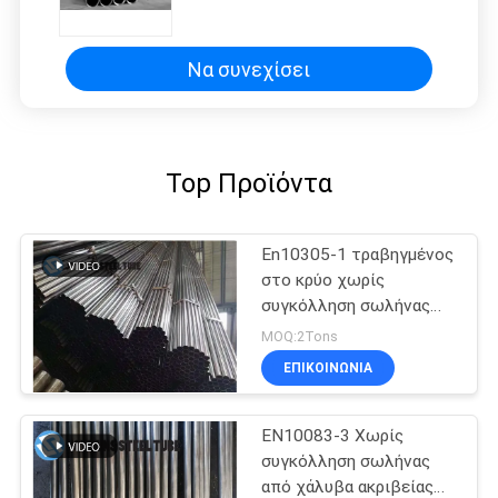
Να συνεχίσει
Top Προϊόντα
En10305-1 τραβηγμένος
στο κρύο χωρίς
συγκόλληση σωλήνας
16*1mm E255 για τη
MOQ:2Tons
αυτοκινητοβιομηχανία
ΕΠΙΚΟΙΝΩΝΊΑ
EN10083-3 Χωρίς
συγκόλληση σωλήνας
από χάλυβα ακριβείας