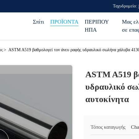
Ταχυδρομείο: 
Σπίτι
ΠΡΟΪΟΝΤΑ
ΠΕΡΙΠΟΥ
Μας ελ
ΗΠΑ
σε επα
ας
>
ASTM A519 βαθμολογεί τον άνευ ραφής υδραυλικό σωλήνα χάλυβα 4130 
ASTM A519 βα
υδραυλικό σω
αυτοκίνητα
Τόπος καταγωγής
Cha