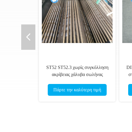
ST52 ST52.3 χωρίς συγκόλληση
DI
ακρίβειας χάλυβα σωλήνας
σ
χάλυβα σωλήνων DIN17175
τραβηγμένος στο κρύο
Πάρτε την καλύτερη τιμή
εξωθημένος