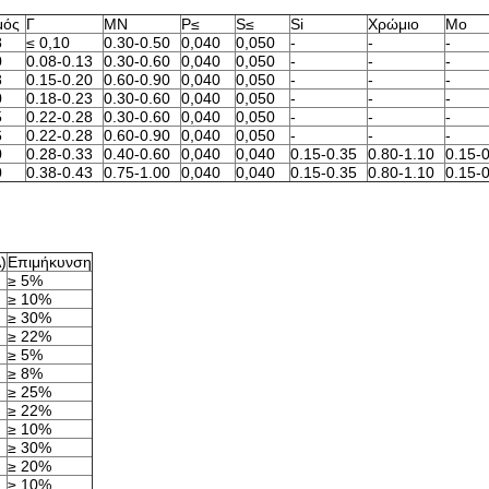
μός
Γ
ΜΝ
P≤
S≤
Si
Χρώμιο
Mo
8
≤ 0,10
0.30-0.50
0,040
0,050
-
-
-
0
0.08-0.13
0.30-0.60
0,040
0,050
-
-
-
8
0.15-0.20
0.60-0.90
0,040
0,050
-
-
-
0
0.18-0.23
0.30-0.60
0,040
0,050
-
-
-
5
0.22-0.28
0.30-0.60
0,040
0,050
-
-
-
6
0.22-0.28
0.60-0.90
0,040
0,050
-
-
-
0
0.28-0.33
0.40-0.60
0,040
0,040
0.15-0.35
0.80-1.10
0.15-
0
0.38-0.43
0.75-1.00
0,040
0,040
0.15-0.35
0.80-1.10
0.15-
)
Επιμήκυνση
≥ 5%
≥ 10%
≥ 30%
≥ 22%
≥ 5%
≥ 8%
≥ 25%
≥ 22%
≥ 10%
≥ 30%
≥ 20%
≥ 10%