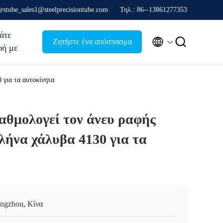
jrstube_sales1@steelprecisiontube.com
Τηλ.: 86--13861277353
άτε


Ζητήστε ένα απόσπασμα
φή με
για τα αυτοκίνητα
θμολογεί τον άνευ ραφής
λήνα χάλυβα 4130 για τα
ngzhou, Κίνα