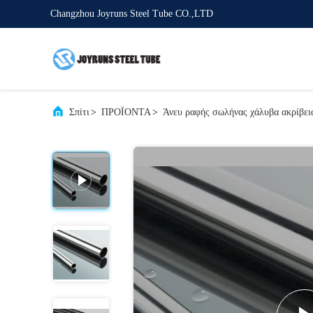
Changzhou Joyruns Steel Tube CO.,LTD
Σπίτι
>
ΠΡΟΪΟΝΤΑ
>
Άνευ ραφής σωλήνας χάλυβα ακρίβει