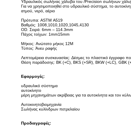
Υδραυλικός σωλήνας χάλυβα του /Precision σωλήνων χάλυβ
Για να χρησιμοποιηθεί στο υδραυλικό σύστημα, το αυτοκίνητ
ατμού, νερό, αέριο
Πρότυπα: ASTM A519
Βαθμός: 1008,1010,1020,1045,4130
OD. Σειρά: 6mm – 114.3mm
Πάχος τοίχων: 1mm15mm
Μήκος: Ανώτατο μήκος 12M
Τύπος: Άνευ ραφής
Λεπτομέρεια συσκευασίας: Δέσμες το πλαστικό έγγραφο που
Θέση παράδοσης: BK (+C), BKS (+SR), BKW (+LC), GBK (+
Εφαρμογές:
υδραυλικό σύστημα
αυτοκίνητο
μέρη μηχανημάτων ακρίβειας για τα αυτοκίνητα και τον κύλι
Αυτοκινητοβιομηχανία
Σωλήνας κυλίνδρων πετρελαίου
Προδιαγραφές: