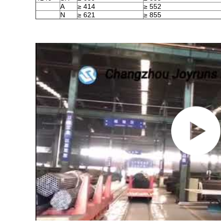
Α
≥ 414
≥ 552
Ν
≥ 621
≥ 855