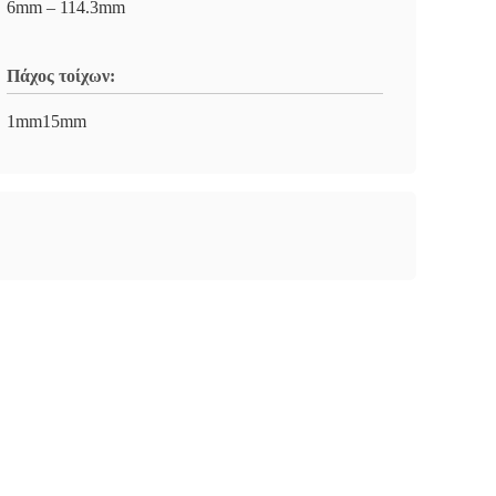
6mm – 114.3mm
Πάχος τοίχων:
1mm15mm