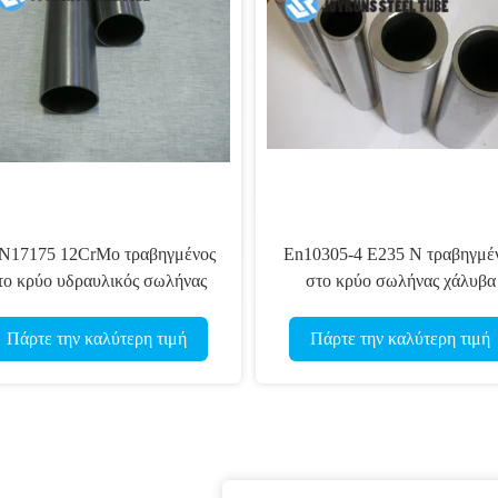
N17175 12CrMo τραβηγμένος
En10305-4 E235 Ν τραβηγμέ
το κρύο υδραυλικός σωλήνας
στο κρύο σωλήνας χάλυβα
57*3mm χάλυβα κραμάτων
άνθρακα κραμάτων άνευ ραφ
σωλήνων χωρίς συγκόλληση
για τα υδραυλικά πνευματικ
Πάρτε την καλύτερη τιμή
Πάρτε την καλύτερη τιμή
ηλεκτρικά συστήματα