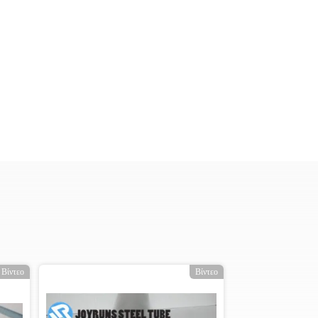
Βίντεο
Βίντεο