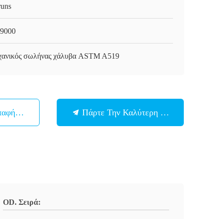
runs
9000
ανικός σωλήνας χάλυβα ASTM A519
παφή Με
Πάρτε Την Καλύτερη Τιμή
OD. Σειρά: