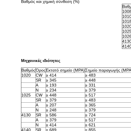
Βαθμός και χημική σύνθεση (%)
Βαθ
100
101
101
102
102
102
413
414
Μηχανικές ιδιότητες
Βαθμός
Όρος
Εκτατό σημείο (MPA)
Σημείο παραγωγής (MPA
1020
CW
≥ 414
≥ 483
SR
≥ 345
≥ 448
Α
≥ 193
≥ 331
Ν
≥ 234
≥ 379
1025
CW
≥ 448
≥ 517
SR
≥ 379
≥ 483
Α
≥ 207
≥ 365
Ν
≥ 248
≥ 379
4130
SR
≥ 586
≥ 724
Α
≥ 379
≥ 517
Ν
≥ 414
≥ 621
4140
SR
≥ 689
≥ 855