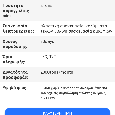
ΈΛΕΓΧΟΣ
Ποσότητα
2Tons
παραγγελίας
min:
ΜΑΣ
Συσκευασία
πλαστική συσκευασία, καλύμματα
ΕΛΆΤΕ
λεπτομέρειες:
τελών, ξύλινη συσκευασία κιβωτίων
ΣΕ
Χρόνος
30days
ΕΠΑΦΉ
παράδοσης:
ΜΕ
Όροι
L/C, T/T
πληρωμής:
ΖΗΤΉΣΤΕ
Δυνατότητα
2000tons/month
προσφοράς:
ΈΝΑ
ΑΠΌΣΠΑΣΜΑ
Υψηλό φως:
,
Q345B χωρίς συγκόλληση σωλήνας άνθρακα
,
16Mn χωρίς συγκόλληση σωλήνας άνθρακα
DIN17175
SITEMAP
ΚΑΛΎΤΕΡΗ ΤΙΜΉ