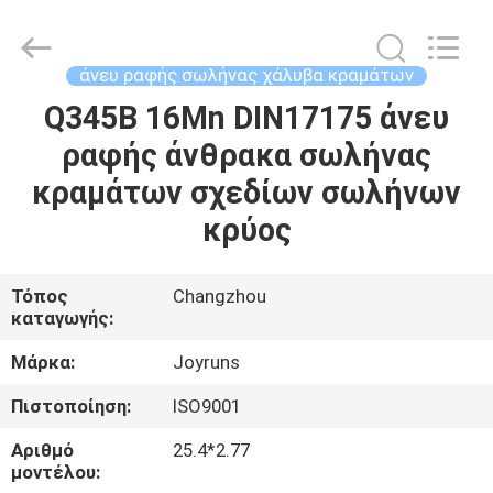
2026
Changzhou
Joyruns
Steel
Tube
άνευ ραφής σωλήνας χάλυβα κραμάτων
CO.,LTD.
All
Rights
Q345B 16Mn DIN17175 άνευ
ΣΠΊΤΙ
Reserved.
ραφής άνθρακα σωλήνας
ΠΡΟΪΟΝΤΑ
κραμάτων σχεδίων σωλήνων
κρύος
ΠΕΡΙΠΟΥ
ΗΠΑ
Τόπος
Changzhou
καταγωγής:
ΓΎΡΟΣ
Μάρκα:
Joyruns
ΕΡΓΟΣΤΑΣΊΩΝ
Πιστοποίηση:
ISO9001
Αριθμό
25.4*2.77
ΠΟΙΟΤΙΚΌΣ
μοντέλου: