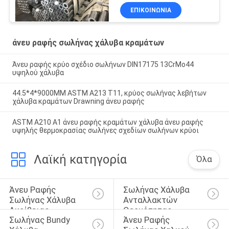
χάλυβας άνθρακα
ΕΠΙΚΟΙΝΩΝΊΑ
άνευ ραφής σωλήνας χάλυβα κραμάτων
Άνευ ραφής κρύο σχέδιο σωλήνων DIN17175 13CrMo44
υψηλού χάλυβα
44.5*4*9000MM ASTM A213 T11, κρύος σωλήνας λεβήτων
χάλυβα κραμάτων Drawning άνευ ραφής
ASTM A210 Α1 άνευ ραφής κραμάτων χάλυβα άνευ ραφής
υψηλής θερμοκρασίας σωλήνες σχεδίων σωλήνων κρύοι
Λαϊκή κατηγορία
Όλα
Άνευ Ραφής 
Σωλήνας Χάλυβα 
Σωλήνας Χάλυβα 
Ανταλλακτών 
Ακρίβειας
Θερμότητας
Σωλήνας Bundy 
Άνευ Ραφής 