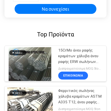
Να συνεχίσει
Top Προϊόντα
15CrMo άνευ ραφής
κραμάτων χάλυβα άνευ
ραφής ERW σωλήνων
DIN17175 κρύοι
Διαπραγματεύσιμα MOQ:5tons
σωλήνες λεβήτων
ΕΠΙΚΟΙΝΩΝΊΑ
σχεδίων
Φερριτικός σωλήνας
χάλυβα κραμάτων ASTM
A335 T12, άνευ ραφής
υψηλής θερμοκρασίας
Διαπραγματεύσιμα MOQ:5ton