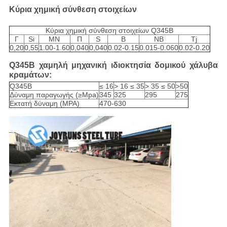
Κύρια χημική σύνθεση στοιχείων
Κύρια χημική σύνθεση στοιχείων Q345B
Γ
Si
ΜΝ
Π
S
Β
NB
Tj
0,20
0,55
1.00-1.60
0,040
0,040
0.02-0.15
0.015-0.060
0.02-0.20
Q345B χαμηλή μηχανική ιδιοκτησία δομικού χάλυβα
κραμάτων:
Q345B
≤ 16
> 16 ≤ 35
> 35 ≤ 50
>50
Δύναμη παραγωγής (≥Mpa)
345
325
295
275
Εκτατή δύναμη (MPA)
470-630