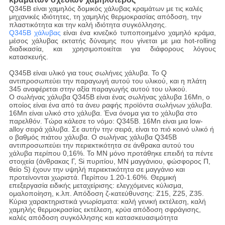
Q345B είναι χαμηλός δομικός χάλυβας κραμάτων με τις καλές
μηχανικές ιδιότητες, τη χαμηλής θερμοκρασίας απόδοση, την
πλαστικότητα και την καλή ιδιότητα συγκόλλησης.
Q345B χάλυβας
είναι ένα κινεζικό τυποποιημένο χαμηλό κράμα,
μέσος χάλυβας εκτατής δύναμης που γίνεται με μια hot-rolling
διαδικασία, και χρησιμοποιείται για διάφορους λόγους
κατασκευής.
Q345B είναι υλικό για τους σωλήνες χάλυβα. Το Q
αντιπροσωπεύει την παραγωγή αυτού του υλικού, και η πλάτη
345 αναφέρεται στην αξία παραγωγής αυτού του υλικού.
Ο σωλήνας χάλυβα Q345B είναι ένας σωλήνας χάλυβα 16Mn, ο
οποίος είναι ένα από τα άνευ ραφής προϊόντα σωλήνων χάλυβα.
16Mn είναι υλικό στο χάλυβα. Ένα όνομα για το χάλυβα στο
παρελθόν. Τώρα κάλεσε το νόμο: Q345B. 16Mn είναι μια low-
alloy σειρά χάλυβα. Σε αυτήν την σειρά, είναι το πιό κοινό υλικό ή
ο βαθμός πιάτου χάλυβα. Ο σωλήνας χάλυβα Q345B
αντιπροσωπεύει την περιεκτικότητα σε άνθρακα αυτού του
χάλυβα περίπου 0,16%. Το ΜΝ μόνο προτάθηκε επειδή τα πέντε
στοιχεία (άνθρακας Γ, Si πυριτίου, ΜΝ μαγγάνιου, φώσφορος Π,
θείο S) έχουν την υψηλή περιεκτικότητα σε μαγγάνιο και
προτείνονται χωριστά. Περίπου 1.20-1.60%. Θερμική
επεξεργασία ειδικής μεταχείρισης: ελεγχόμενες κύλισμα,
ομαλοποίηση, κ.λπ. Απόδοση ζ-κατεύθυνσης: Z15, Z25, Z35.
Κύρια χαρακτηριστικά γνωρίσματα: καλή γενική εκτέλεση, καλή
χαμηλής θερμοκρασίας εκτέλεση, κρύα απόδοση σφράγισης,
καλές απόδοση συγκόλλησης και κατασκευασιμότητα