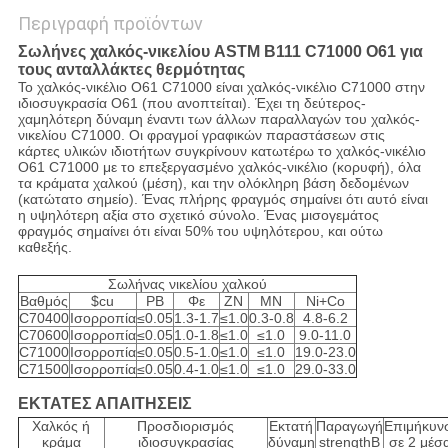
Περιγραφή προϊόντων
Σωλήνες χαλκός-νικελίου ASTM B111 C71000 O61 για
τους ανταλλάκτες θερμότητας
Το χαλκός-νικέλιο O61 C71000 είναι χαλκός-νικέλιο C71000 στην
ιδιοσυγκρασία O61 (που ανοπτείται). Έχει τη δεύτερος-
χαμηλότερη δύναμη έναντι των άλλων παραλλαγών του χαλκός-
νικελίου C71000. Οι φραγμοί γραφικών παραστάσεων στις
κάρτες υλικών ιδιοτήτων συγκρίνουν κατωτέρω το χαλκός-νικέλιο
O61 C71000 με το επεξεργασμένο χαλκός-νικέλιο (κορυφή), όλα
τα κράματα χαλκού (μέση), και την ολόκληρη βάση δεδομένων
(κατώτατο σημείο). Ένας πλήρης φραγμός σημαίνει ότι αυτό είναι
η υψηλότερη αξία στο σχετικό σύνολο. Ένας μισογεμάτος
φραγμός σημαίνει ότι είναι 50% του υψηλότερου, και ούτω
καθεξής.
Σωλήνας νικελίου χαλκού
Βαθμός
$cu
PB
Φε
ZN
ΜΝ
Ni+Co
C70400
Ισορροπία
≤0.05
1.3-1.7
≤1.0
0.3-0.8
4.8-6.2
C70600
Ισορροπία
≤0.05
1.0-1.8
≤1.0
≤1.0
9.0-11.0
C71000
Ισορροπία
≤0.05
0.5-1.0
≤1.0
≤1.0
19.0-23.0
C71500
Ισορροπία
≤0.05
0.4-1.0
≤1.0
≤1.0
29.0-33.0
ΕΚΤΑΤΕΣ ΑΠΑΙΤΗΣΕΙΣ
Χαλκός ή
Προσδιορισμός
Εκτατή
Παραγωγή
Επιμήκυν
κράμα
ιδιοσυγκρασίας
δύναμη
strengthB
σε 2 μέσ