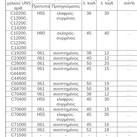
χαλκού UNS
λ. ksiA
λ. ksiA
min%
Πρότυπα
Προηγούμενος
αριθ.
C10200,
H55
ελαφρύς-
36
30
…
C12000,
συρμένος
C12200,
C14200
C10200,
H80
σκληρός-
45
40
…
C12000,
συρμένος
C12200,
C14200
C19200
061
ανοπτημένος
38
12
…
C23000
061
ανοπτημένος
40
12
…
C28000
061
ανοπτημένος
50
20
…
C44300,
061
ανοπτημένος
45
15
…
C44400,
C44500
C60800
061
ανοπτημένος
50
19
…
C68700
061
ανοπτημένος
50
18
…
C70400
061
ανοπτημένος
38
12
…
C70400
H55
ελαφρύς-
40
30
…
συρμένος
C70600
061
ανοπτημένος
40
15
…
C70600
H55
ελαφρύς-
45
35
…
συρμένος
C71000
061
ανοπτημένος
45
16
…
C71500
061
ανοπτημένος
52
18
…
C71500
-
-
-
-
-