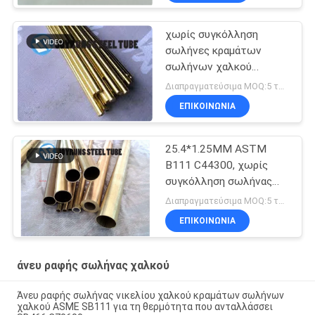
χωρίς συγκόλληση
σωλήνες κραμάτων
σωλήνων χαλκού
25*1mm χωρίς
Διαπραγματεύσιμα MOQ:5 τόνοι ανά μέγεθος
συγκόλληση JIS H3300
ΕΠΙΚΟΙΝΩΝΊΑ
C4430T
25.4*1.25MM ASTM
B111 C44300, χωρίς
συγκόλληση σωλήνας
χάλυβα άνθρακα
Διαπραγματεύσιμα MOQ:5 τόνοι ανά μέγεθος
ορείχαλκου ναυαρχείου
ΕΠΙΚΟΙΝΩΝΊΑ
άνευ ραφής σωλήνας χαλκού
Άνευ ραφής σωλήνας νικελίου χαλκού κραμάτων σωλήνων
χαλκού ASME SB111 για τη θερμότητα που ανταλλάσσει