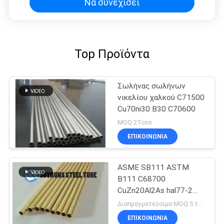
Να συνεχίσει
Top Προϊόντα
Σωλήνας σωλήνων
νικελίου χαλκού C71500
Cu70ni30 B30 C70600
MOQ:2Tons
ΕΠΙΚΟΙΝΩΝΊΑ
ASME SB111 ASTM
B111 C68700
CuZn20Al2As hal77-2
χωρίς συγκόλληση
Διαπραγματεύσιμα MOQ:5 τόνοι ανά μέγεθος
σωλήνας χαλκού
ΕΠΙΚΟΙΝΩΝΊΑ