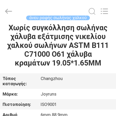
2026
Changzhou
Joyruns
Steel
Tube
άνευ ραφής σωλήνας χαλκού
CO.,LTD.
All
Rights
Χωρίς συγκόλληση σωλήνας
ΣΠΊΤΙ
Reserved.
χάλυβα εξάτμισης νικελίου
ΠΡΟΪΟΝΤΑ
χαλκού σωλήνων ASTM B111
C71000 O61 χάλυβα
ΠΕΡΙΠΟΥ
κραμάτων 19.05*1.65MM
ΗΠΑ
Τόπος
Changzhou
καταγωγής:
ΓΎΡΟΣ
ΕΡΓΟΣΤΑΣΊΩΝ
Μάρκα:
Joyruns
Πιστοποίηση:
ISO9001
ΠΟΙΟΤΙΚΌΣ
Αριθμό
6mm 88.9mm