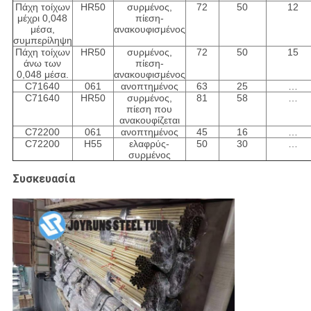
Πάχη τοίχων
HR50
συρμένος,
72
50
12
μέχρι 0,048
πίεση-
μέσα,
ανακουφισμένος
συμπερίληψη
Πάχη τοίχων
HR50
συρμένος,
72
50
15
άνω των
πίεση-
0,048 μέσα.
ανακουφισμένος
C71640
061
ανοπτημένος
63
25
…
C71640
HR50
συρμένος,
81
58
…
πίεση που
ανακουφίζεται
C72200
061
ανοπτημένος
45
16
…
C72200
H55
ελαφρύς-
50
30
…
συρμένος
Συσκευασία