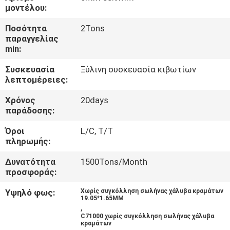
ΈΛΕΓΧΟΣ
μοντέλου:
Ποσότητα
2Tons
ΜΑΣ
παραγγελίας
min:
ΕΛΆΤΕ
Συσκευασία
Ξύλινη συσκευασία κιβωτίων
ΣΕ
λεπτομέρειες:
ΕΠΑΦΉ
Χρόνος
20days
ΜΕ
παράδοσης:
Όροι
L/C, T/T
ΖΗΤΉΣΤΕ
πληρωμής:
ΈΝΑ
Δυνατότητα
1500Tons/Month
προσφοράς:
ΑΠΌΣΠΑΣΜΑ
Υψηλό φως:
Χωρίς συγκόλληση σωλήνας χάλυβα κραμάτων
19.05*1.65MM
,
SITEMAP
C71000 χωρίς συγκόλληση σωλήνας χάλυβα
κραμάτων