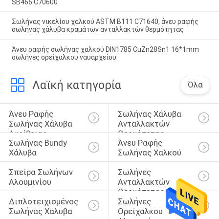
SB466 C70600
Σωλήνας νικελίου χαλκού ASTM B111 C71640, άνευ ραφής
σωλήνας χάλυβα κραμάτων ανταλλακτών θερμότητας
Άνευ ραφής σωλήνας χαλκού DIN1785 CuZn28Sn1 16*1mm
σωλήνες ορείχαλκου ναυαρχείου
Λαϊκή κατηγορία
Όλα
Άνευ Ραφής 
Σωλήνας Χάλυβα 
Σωλήνας Χάλυβα 
Ανταλλακτών 
Ακρίβειας
Θερμότητας
Σωλήνας Bundy 
Άνευ Ραφής 
Χάλυβα
Σωλήνας Χαλκού
Σπείρα Σωλήνων 
Σωλήνες 
Αλουμινίου
Ανταλλακτών 
Θερμότητας 
Διπλοτειχισμένος 
Σωλήνες 
Τιτανίου
Σωλήνας Χάλυβα
Ορείχαλκου 