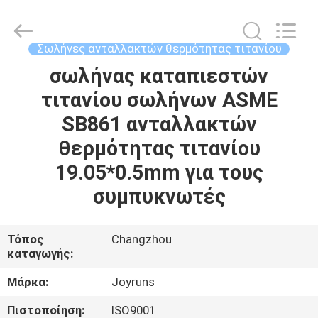
2026
Changzhou
Joyruns
Steel
Tube
Σωλήνες ανταλλακτών θερμότητας τιτανίου
CO.,LTD.
All
Rights
σωλήνας καταπιεστών
ΣΠΊΤΙ
Reserved.
τιτανίου σωλήνων ASME
ΠΡΟΪΟΝΤΑ
SB861 ανταλλακτών
θερμότητας τιτανίου
ΠΕΡΙΠΟΥ
19.05*0.5mm για τους
ΗΠΑ
συμπυκνωτές
ΓΎΡΟΣ
Τόπος
Changzhou
καταγωγής:
ΕΡΓΟΣΤΑΣΊΩΝ
Μάρκα:
Joyruns
ΠΟΙΟΤΙΚΌΣ
Πιστοποίηση:
ISO9001