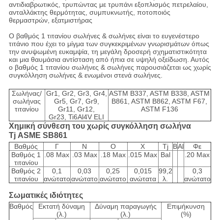
αντιδιαβρωτικός, τρυπώντας με τρυπάνι εξοπλισμός πετρελαίου,
ανταλλάκτης θερμότητας, συμπυκνωτής, ποτοποιός
θερμαστρών, εξατμιστήρας
Ο βαθμός 1 τιτανίου σωλήνες & σωλήνες είναι το ευγενέστερο
τιτάνιο που έχει το μίγμα των συγκεκριμένων γνωρισμάτων όπως
την ανυψωμένη ευκαμψία, τη μεγάλη δροσερή σχηματιστικότητα
και μια θαυμάσια αντίσταση από ήπια σε υψηλή οξείδωση. Αυτός
ο βαθμός 1 τιτανίου σωλήνες & σωλήνες παρουσιάζεται ως χωρίς
συγκόλληση σωλήνες & ενωμένοι στενά σωλήνες.
Σωλήνας/
Gr1, Gr2, Gr3, Gr4,
ASTM B337, ASTM B338, ASTM
σωλήνας
Gr5, Gr7, Gr9,
B861, ASTM B862, ASTM F67,
τιτανίου
Gr11, Gr12,
ASTM F136
Gr23, Ti6Al4V ELI
Χημική σύνθεση του χωρίς συγκόλληση σωλήνα
Tj ASME SB861
Βαθμός
Γ
Ν
Ο
Χ
Tj
Β
Al
Φε
Βαθμός 1
.08 Max
.03 Max
.18 Max
.015 Max
Bal
.20 Max
τιτανίου
Βαθμός 2
0,1
0,03
0,25
0,015
99,2
0,3
τιτανίου
ανώτατο
ανώτατο
ανώτατο
ανώτατα
λ.
ανώτατο
Σωματικές ιδιότητες
Βαθμός
Εκτατή δύναμη
Δύναμη παραγωγής
Επιμήκυνση
(λ.)
(λ.)
(%)