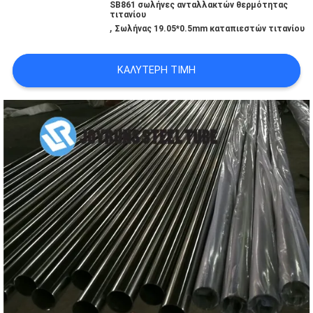
SB861 σωλήνες ανταλλακτών θερμότητας
ΠΟΛΙΤΙΚΉ
τιτανίου
,
Σωλήνας 19.05*0.5mm καταπιεστών τιτανίου
ΜΥΣΤΙΚΌΤΗΤΑΣ
ΚΑΛΎΤΕΡΗ ΤΙΜΉ