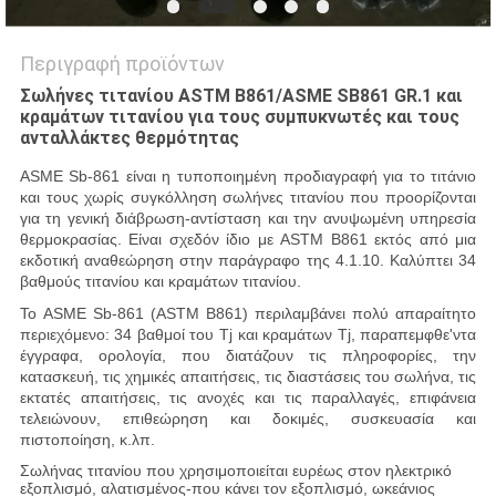
Περιγραφή προϊόντων
Σωλήνες τιτανίου ASTM B861/ASME SB861 GR.1 και
κραμάτων τιτανίου για τους συμπυκνωτές και τους
ανταλλάκτες θερμότητας
ASME Sb-861 είναι η τυποποιημένη προδιαγραφή για το τιτάνιο
και τους χωρίς συγκόλληση σωλήνες τιτανίου που προορίζονται
για τη γενική διάβρωση-αντίσταση και την ανυψωμένη υπηρεσία
θερμοκρασίας. Είναι σχεδόν ίδιο με ASTM B861 εκτός από μια
εκδοτική αναθεώρηση στην παράγραφο της 4.1.10. Καλύπτει 34
βαθμούς τιτανίου και κραμάτων τιτανίου.
Το ASME Sb-861 (ASTM B861) περιλαμβάνει πολύ απαραίτητο
περιεχόμενο: 34 βαθμοί του Tj και κραμάτων Tj, παραπεμφθε'ντα
έγγραφα, ορολογία, που διατάζουν τις πληροφορίες, την
κατασκευή, τις χημικές απαιτήσεις, τις διαστάσεις του σωλήνα, τις
εκτατές απαιτήσεις, τις ανοχές και τις παραλλαγές, επιφάνεια
τελειώνουν, επιθεώρηση και δοκιμές, συσκευασία και
πιστοποίηση, κ.λπ.
Σωλήνας τιτανίου που χρησιμοποιείται ευρέως στον ηλεκτρικό
εξοπλισμό, αλατισμένος-που κάνει τον εξοπλισμό, ωκεάνιος