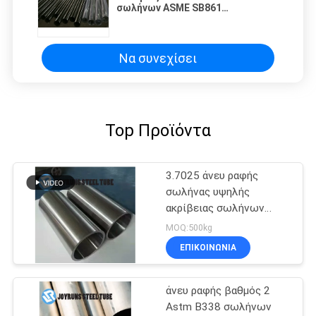
σωλήνων ASME SB861
ανταλλακτών θερμότητας
τιτανίου 19.05*0.5mm για τους
συμπυκνωτές
Να συνεχίσει
Top Προϊόντα
3.7025 άνευ ραφής
σωλήνας υψηλής
ακρίβειας σωλήνων
DIN17861 του U
MOQ:500kg
ανταλλακτών
ΕΠΙΚΟΙΝΩΝΊΑ
θερμότητας Gr.1 άνευ
ραφής
άνευ ραφής βαθμός 2
Astm B338 σωλήνων