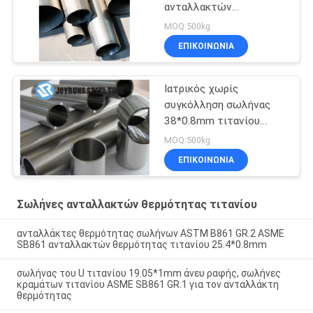
ανταλλακτών
θερμότητας τιτανίου
MOQ:500kg
15.88*1.47mm
ΕΠΙΚΟΙΝΩΝΊΑ
Ιατρικός χωρίς
συγκόλληση σωλήνας
38*0.8mm τιτανίου
ASTM B338 GR2
MOQ:500kg
ΕΠΙΚΟΙΝΩΝΊΑ
Σωλήνες ανταλλακτών θερμότητας τιτανίου
ανταλλάκτες θερμότητας σωλήνων ASTM B861 GR.2 ASME
SB861 ανταλλακτών θερμότητας τιτανίου 25.4*0.8mm
σωλήνας του U τιτανίου 19.05*1mm άνευ ραφής, σωλήνες
κραμάτων τιτανίου ASME SB861 GR.1 για τον ανταλλάκτη
θερμότητας