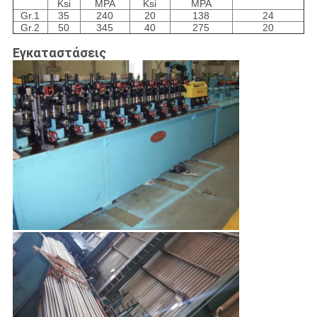
Ksi
MPA
Ksi
MPA
Gr.1
35
240
20
138
24
Gr.2
50
345
40
275
20
Εγκαταστάσεις