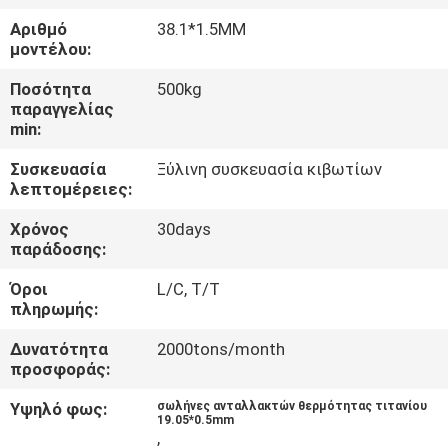
ΈΛΕΓΧΟΣ
Αριθμό
38.1*1.5MM
μοντέλου:
ΜΑΣ
Ποσότητα
500kg
ΕΛΆΤΕ
παραγγελίας
min:
ΣΕ
Συσκευασία
Ξύλινη συσκευασία κιβωτίων
ΕΠΑΦΉ
λεπτομέρειες:
ΜΕ
Χρόνος
30days
παράδοσης:
ΖΗΤΉΣΤΕ
Όροι
L/C, T/T
ΈΝΑ
πληρωμής:
ΑΠΌΣΠΑΣΜΑ
Δυνατότητα
2000tons/month
προσφοράς:
SITEMAP
Υψηλό φως:
σωλήνες ανταλλακτών θερμότητας τιτανίου
19.05*0.5mm
,