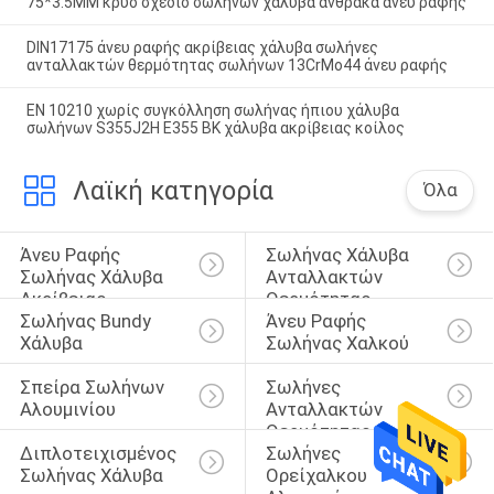
75*3.5MM κρύο σχέδιο σωλήνων χάλυβα άνθρακα άνευ ραφής
DIN17175 άνευ ραφής ακρίβειας χάλυβα σωλήνες
ανταλλακτών θερμότητας σωλήνων 13CrMo44 άνευ ραφής
EN 10210 χωρίς συγκόλληση σωλήνας ήπιου χάλυβα
σωλήνων S355J2H E355 BK χάλυβα ακρίβειας κοίλος
Λαϊκή κατηγορία
Όλα
Άνευ Ραφής 
Σωλήνας Χάλυβα 
Σωλήνας Χάλυβα 
Ανταλλακτών 
Ακρίβειας
Θερμότητας
Σωλήνας Bundy 
Άνευ Ραφής 
Χάλυβα
Σωλήνας Χαλκού
Σπείρα Σωλήνων 
Σωλήνες 
Αλουμινίου
Ανταλλακτών 
Θερμότητας 
Διπλοτειχισμένος 
Σωλήνες 
Τιτανίου
Σωλήνας Χάλυβα
Ορείχαλκου 