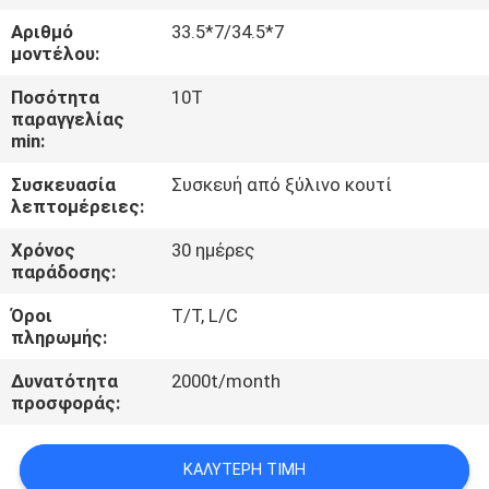
ΈΛΕΓΧΟΣ
Αριθμό
33.5*7/34.5*7
μοντέλου:
ΜΑΣ
Ποσότητα
10T
ΕΛΆΤΕ
παραγγελίας
min:
ΣΕ
Συσκευασία
Συσκευή από ξύλινο κουτί
ΕΠΑΦΉ
λεπτομέρειες:
ΜΕ
Χρόνος
30 ημέρες
παράδοσης:
ΖΗΤΉΣΤΕ
Όροι
T/T, L/C
ΈΝΑ
πληρωμής:
ΑΠΌΣΠΑΣΜΑ
Δυνατότητα
2000t/month
προσφοράς:
SITEMAP
ΚΑΛΎΤΕΡΗ ΤΙΜΉ