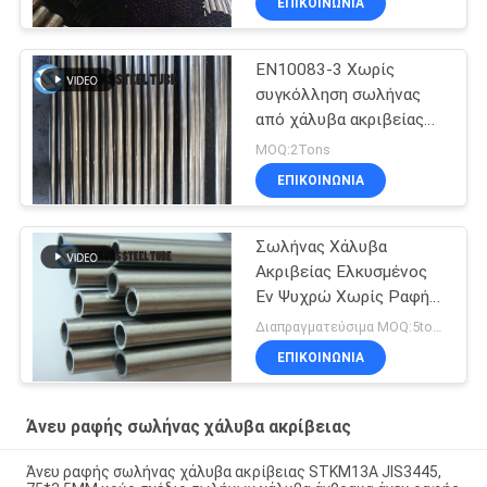
ΕΠΙΚΟΙΝΩΝΊΑ
EN10083-3 Χωρίς
συγκόλληση σωλήνας
από χάλυβα ακριβείας
42CrMo4 QT Κρύο
MOQ:2Tons
τράβηγμα
ΕΠΙΚΟΙΝΩΝΊΑ
Σωλήνας Χάλυβα
Ακριβείας Ελκυσμένος
Εν Ψυχρώ Χωρίς Ραφή
για την
Διαπραγματεύσιμα MOQ:5tons
Αυτοκινητοβιομηχανία
ΕΠΙΚΟΙΝΩΝΊΑ
E235 NBK EN10305-1
Άνευ ραφής σωλήνας χάλυβα ακρίβειας
Άνευ ραφής σωλήνας χάλυβα ακρίβειας STKM13A JIS3445,