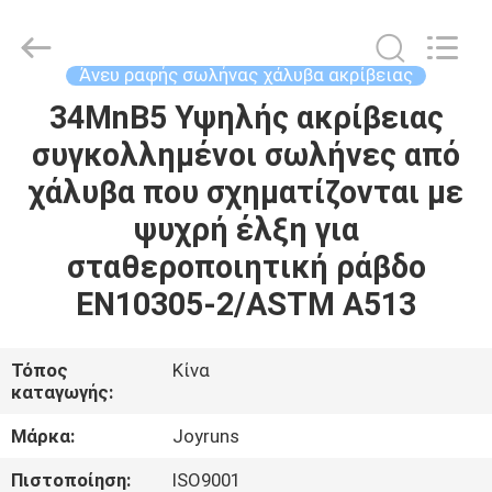
2026
Changzhou
Joyruns
Steel
Tube
Άνευ ραφής σωλήνας χάλυβα ακρίβειας
CO.,LTD.
All
Rights
34MnB5 Υψηλής ακρίβειας
ΣΠΊΤΙ
Reserved.
συγκολλημένοι σωλήνες από
ΠΡΟΪΟΝΤΑ
χάλυβα που σχηματίζονται με
ψυχρή έλξη για
ΠΕΡΙΠΟΥ
σταθεροποιητική ράβδο
ΗΠΑ
EN10305-2/ASTM A513
ΓΎΡΟΣ
Τόπος
Κίνα
καταγωγής:
ΕΡΓΟΣΤΑΣΊΩΝ
Μάρκα:
Joyruns
ΠΟΙΟΤΙΚΌΣ
Πιστοποίηση:
ISO9001