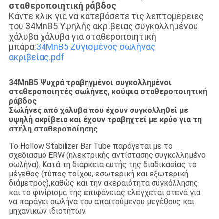
σταθεροποιητική ράβδος
Κάντε κλικ για να κατεβάσετε τις λεπτομέρειες
του 34MnB5 Υψηλής ακρίβειας συγκολλημένου
χάλυβα χάλυβα για σταθεροποιητική
μπάρα:
34MnB5 Ζυγισμένος σωλήνας
ακριβείας.pdf
34MnB5 Ψυχρά τραβηγμένοι συγκολλημένοι
σταθεροποιητές σωλήνες, κούφια σταθεροποιητική
ράβδος
Σωλήνες από χάλυβα που έχουν συγκολληθεί με
υψηλή ακρίβεια και έχουν τραβηχτεί με κρύο για τη
στήλη σταθεροποίησης
Το Hollow Stabilizer Bar Tube παράγεται με το
σχεδιασμό ERW (ηλεκτρικής αντίστασης συγκολλημένο
σωλήνα). Κατά τη διάρκεια αυτής της διαδικασίας το
μέγεθος (τύπος τοίχου, εσωτερική και εξωτερική
διάμετρος),καθώς και την ακεραιότητα συγκόλλησης
και το φινίρισμα της επιφάνειας ελέγχεται στενά για
να παράγει σωλήνα του απαιτούμενου μεγέθους και
μηχανικών ιδιοτήτων.