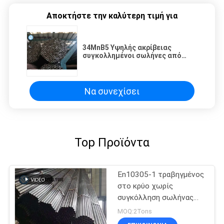
Αποκτήστε την καλύτερη τιμή για
34MnB5 Υψηλής ακρίβειας
συγκολλημένοι σωλήνες από
χάλυβα που σχηματίζονται με
ψυχρή έλξη για σταθεροποιητική
ράβδο EN10305-2/ASTM A513
Να συνεχίσει
Top Προϊόντα
En10305-1 τραβηγμένος
στο κρύο χωρίς
συγκόλληση σωλήνας
16*1mm E255 για τη
MOQ:2Tons
αυτοκινητοβιομηχανία