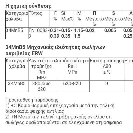
Η χημική σύνθεση:
Κατηγορία
Τύπος
Γ
Si
Μ
Π
S
Α
χάλυβα
%
Max%
%
Μέγιστο
Μέγιστο
Μέγ
%
%
34MnB5
EN10083-
0.31-
0.15-
1.15-
0.02
0.005
0.05
3
0.39
0.35
1.5
0.25
34MnB5 Μηχανικές ιδιότητες σωλήνων
ακριβείας ERW
Κατηγορία
Δυνατότητα
Αποδοτικότητα
Επικαιροποίηση
Επι
χάλυβα
τράβηξης
ReH
Α80
Rm
MPa
≥ %
MPa
34MnB5
380 έως
620-820
9
620
Προϋπόθεση παράδοσης:
1) +C Καμία θερμική επεξεργασία μετά την τελική
διαδικασία ψυχρής αντλίας
2) +N Μετά την τελική πράξη ψυχρής αντλίας οι
σωλήνες ομαλοποιούνται σε ελεγχόμενη ατμόσφαιρα