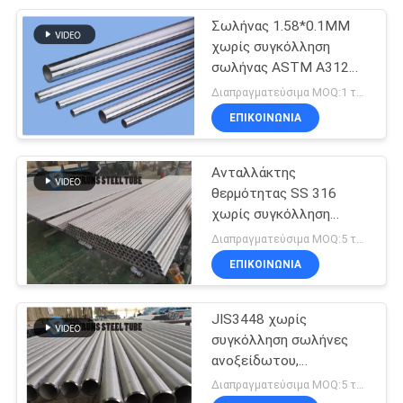
Σωλήνας 1.58*0.1MM
20
χωρίς συγκόλληση
Σωλήνας
σωλήνας ASTM A312
TP304 συμπυκνωτών
Διαπραγματεύσιμα MOQ:1 τόνοι ανά μέγεθος
συμπυκνωτών
ανοξείδωτου ASME
ΕΠΙΚΟΙΝΩΝΊΑ
SA213
ανοξείδωτου
Ανταλλάκτης
θερμότητας SS 316
χωρίς συγκόλληση
13
σωλήνας ASTM A269
Διαπραγματεύσιμα MOQ:5 τόνοι ανά μέγεθος
Ενιαίος σωλήνας
TP316 316L
ΕΠΙΚΟΙΝΩΝΊΑ
χάλυβα τοίχων
JIS3448 χωρίς
συγκόλληση σωλήνες
ανοξείδωτου,
τραβηγμένος στο κρύο
Διαπραγματεύσιμα MOQ:5 τόνοι ανά μέγεθος
σωλήνας χάλυβα