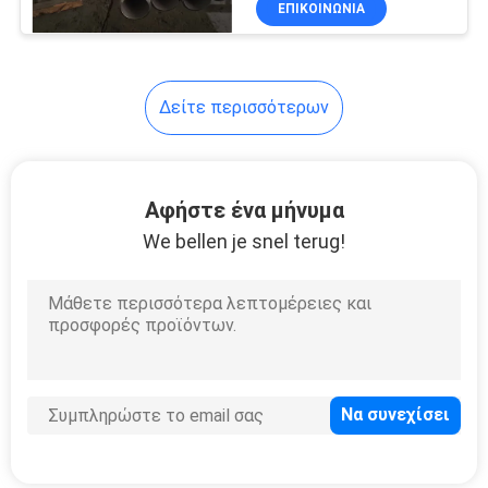
ΕΠΙΚΟΙΝΩΝΊΑ
23
SUS316
άνευ ραφής
σωλήνας χάλυβα
Δείτε περισσότερων
κραμάτων
Αφήστε ένα μήνυμα
We bellen je snel terug!
22
Άνευ ραφής
σωλήνες λεβήτων