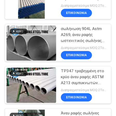
ανταλλακτών
ΠΟΛΙΤΙΚΉ
Διαπραγματεύσιμα MOQ:2Tons
θερμότητας σωλήνων
ΕΠΙΚΟΙΝΩΝΊΑ
ΜΥΣΤΙΚΌΤΗΤΑΣ
ASTM A790 S32750
16
διπλός
Σπείρα σωλήνων
σωλήνωση 904L Astm
A269, άνευ ραφής
αλουμινίου
ωστενιτικός σωλήνας
ανοξείδωτου
Διαπραγματεύσιμα MOQ:2Tons
ΕΠΙΚΟΙΝΩΝΊΑ
TP347 τραβηγμένη στο
13
κρύο άνευ ραφής ASTM
Σωλήνες
A213 συμπυκνωτών
ανοξείδωτου σωλήνωση
Διαπραγματεύσιμα MOQ:2Tons
ανταλλακτών
σωλήνων
ΕΠΙΚΟΙΝΩΝΊΑ
θερμότητας
Άνευ ραφής σωλήνες