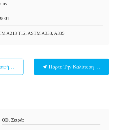
runs
9001
M A213 T12, ASTM A333, A335
παφή Με
Πάρτε Την Καλύτερη Τιμή
OD. Σειρά: