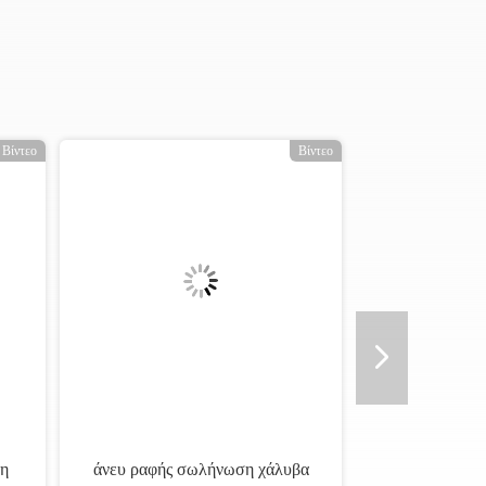
Βίντεο
Βίντεο
η
άνευ ραφής σωλήνωση χάλυβα