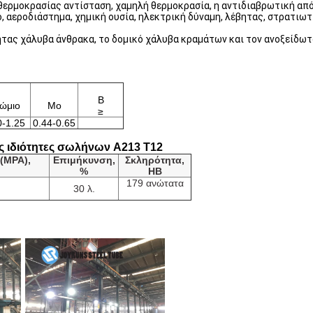
ερμοκρασίας αντίσταση, χαμηλή θερμοκρασία, η αντιδιαβρωτική από
 αεροδιάστημα, χημική ουσία, ηλεκτρική δύναμη, λέβητας, στρατιωτι
τας χάλυβα άνθρακα, το δομικό χάλυβα κραμάτων και τον ανοξείδω
Β
ώμιο
Mo
≥
0-1.25
0.44-0.65
ς ιδιότητες σωλήνων A213 T12
(MPA),
Επιμήκυνση,
Σκληρότητα,
%
HB
179 ανώτατα
30 λ.