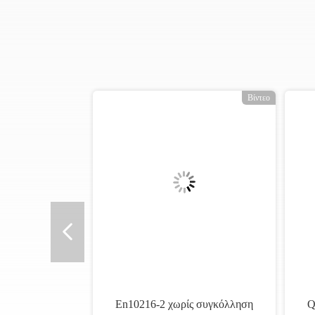
ο
Βίντεο
En10216-2 χωρίς συγκόλληση
Q