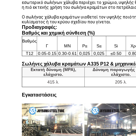
εσωτερικό σωλήνων χάλυβα περιέχει το χρώμιο, υψηλής θ
η πιό εκτενής χρήση του σωλήνα κραμάτων στο πετρέλαιο,
Ο σωλήνας χάλυβα κραμάτων υιοθετεί τον υψηλής ποιότη
κυλίσματος ή του κρύου σχεδίου που γίνεται.
Προδιαγραφές:
Βαθμός και χημική σύνθεση (%)
Βαθμός
Γ
ΜΝ
P≤
S≤
Si
Χρ
T12
0.05-0.15
0.30-0.61
0,025
0,025
≤0.50
0.8
Σωλήνες χάλυβα κραμάτων A335 P12 & μηχανικέ
Εκτατή δύναμη (MPA),
Δύναμη παραγωγής 
ελάχιστο.
ελάχιστο.
415 λ.
205 λ.
Εγκαταστάσεις