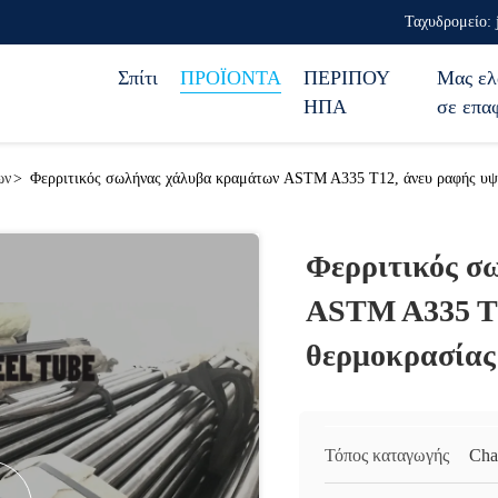
Ταχυδρομείο: 
Σπίτι
ΠΡΟΪΟΝΤΑ
ΠΕΡΙΠΟΥ
Μας ελ
ΗΠΑ
σε επα
ων
>
Φερριτικός σωλήνας χάλυβα κραμάτων ASTM A335 T12, άνευ ραφής υψ
Φερριτικός σ
ASTM A335 T1
θερμοκρασίας
Τόπος καταγωγής
Cha