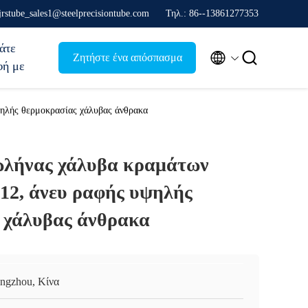
jrstube_sales1@steelprecisiontube.com
Τηλ.: 86--13861277353
άτε


Ζητήστε ένα απόσπασμα
φή με
ηλής θερμοκρασίας χάλυβας άνθρακα
ωλήνας χάλυβα κραμάτων
2, άνευ ραφής υψηλής
 χάλυβας άνθρακα
ngzhou, Κίνα