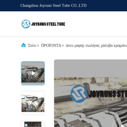
Changzhou Joyruns Steel Tube CO.,LTD
Σπίτι
>
ΠΡΟΪΟΝΤΑ
>
άνευ ραφής σωλήνας χάλυβα κραμάτ