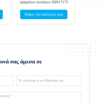
κραμάτων σωλήνων DIN17175
o
υψηλών λεβήτων 15CrMo
15CrMoG
Πάρτε την καλύτερη τιμή
ευνά σας άμεσα σε