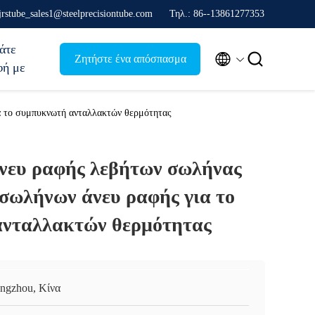
jrstube_sales1@steelprecisiontube.com
Τηλ.: 86--13861277353
άτε


Ζητήστε ένα απόσπασμα
φή με
α το συμπυκνωτή ανταλλακτών θερμότητας
ευ ραφής λεβήτων σωλήνας
 σωλήνων άνευ ραφής για το
νταλλακτών θερμότητας
ngzhou, Κίνα