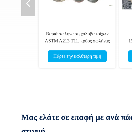
Βαριά σωλήνωση χάλυβα τοίχων
ASTM A213 T11, κρύος σωλήνας
1
χάλυβα λεβήτων σχεδίων άνευ
ραφής
Πάρτε την καλύτερη τιμή
Μας ελάτε σε επαφή με ανά πά
στιγμή