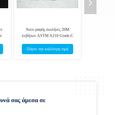
ων
Άνευ ραφής σωλήνες 20M
ν
λεβήτων ASTM A210 Grade.C
διο
υψηλής θερμοκρασίας σωλήνωση
Πάρτε την καλύτερη τιμή
ευνά σας άμεσα σε