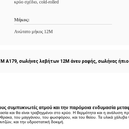
κρύο σχέδιο, cold-rolled
Μήκος:
Ανώτατο μήκος 12M
TM A179
,
σωλήνες λεβήτων 12M άνευ ραφής
,
σωλήνας ήπιο
ους συμπυκνωτές ατμού και την παρόμοια ενδυμασία μετα
ασία και θα είναι τραβηγμένοι στο κρύο. Η θερμότητα και η ανάλυση π
θρακα, του μαγγάνιου, του φωσφόρου, και του θείου. Τα υλικά χάλυβ
αντζών, και την υδροστατική δοκιμή.