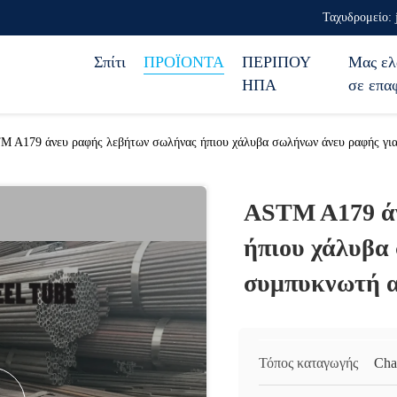
Ταχυδρομείο: 
Σπίτι
ΠΡΟΪΟΝΤΑ
ΠΕΡΙΠΟΥ
Μας ελ
ΗΠΑ
σε επα
M A179 άνευ ραφής λεβήτων σωλήνας ήπιου χάλυβα σωλήνων άνευ ραφής γι
ASTM A179 άν
ήπιου χάλυβα
συμπυκνωτή α
Τόπος καταγωγής
Cha