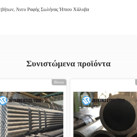
εβήτων
,
Άνευ Ραφής Σωλήνας Ήπιου Χάλυβα
Συνιστώμενα προϊόντα
Βίντεο