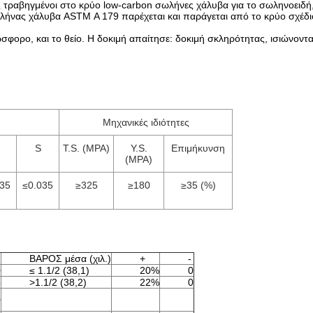
τραβηγμένοι στο κρύο low-carbon σωλήνες χάλυβα για το σωληνοειδή,
ήνας χάλυβα ASTM Α 179 παρέχεται και παράγεται από το κρύο σχέδι
σφορο, και το θείο. Η δοκιμή απαίτησε: δοκιμή σκληρότητας, ισιώνοντας
Μηχανικές ιδιότητες
S
T.S. (MPA)
Y.S.
Επιμήκυνση
(MPA)
035
≤0.035
≥325
≥180
≥35 (%)
ΒΑΡΟΣ μέσα (χιλ.)
+
-
0
≤ 1.1/2 (38,1)
20%
0
5
>1.1/2 (38,2)
22%
0
0