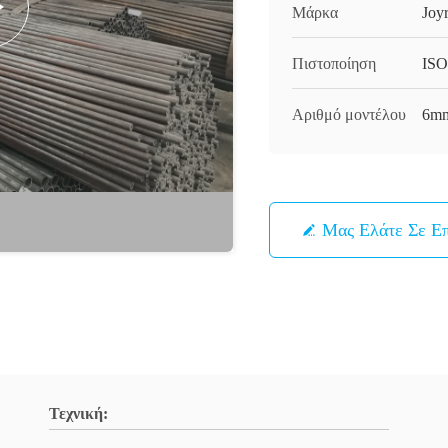
Μάρκα
Joy
Πιστοποίηση
ISO
Αριθμό μοντέλου
6mm
Μας Ελάτε Σε Ε
Τεχνική: