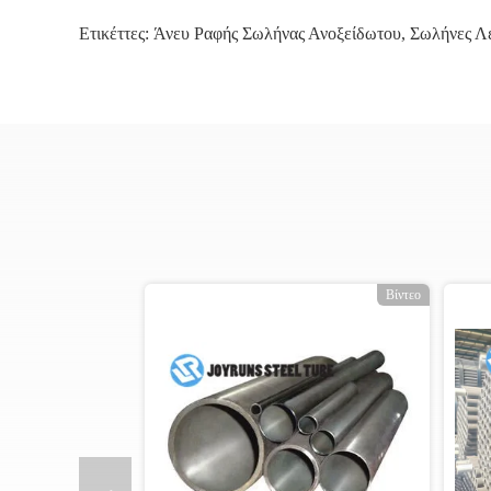
Ετικέττες:
Άνευ Ραφής Σωλήνας Ανοξείδωτου
,
Σωλήνες Λ
ο
Βίντεο