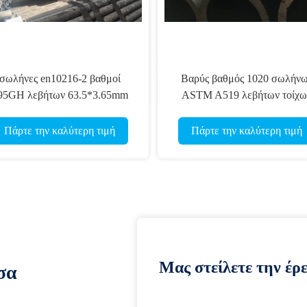
σωλήνες en10216-2 βαθμοί
Βαρύς βαθμός 1020 σωλήν
95GH λεβήτων 63.5*3.65mm
ASTM A519 λεβήτων τοίχω
άνευ ραφής σωλήνων χάλυβα
άνευ ραφής 22*4mm κρύο σχέ
άνθρακα P235GH TC1
Πάρτε την καλύτερη τιμή
Πάρτε την καλύτερη τιμή
Μας στείλετε την έρ
σα