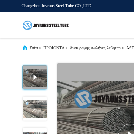
Changzhou Joyruns Steel Tube CO.,LTD
Σπίτι
>
ΠΡΟΪΟΝΤΑ
>
Άνευ ραφής σωλήνες λεβήτων
>
AST