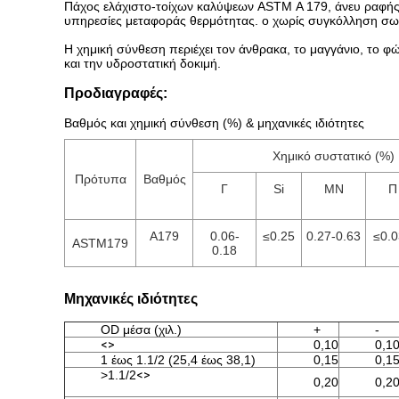
Πάχος ελάχιστο-τοίχων καλύψεων ASTM Α 179, άνευ ραφής 
υπηρεσίες μεταφοράς θερμότητας. ο χωρίς συγκόλληση σωλ
Η χημική σύνθεση περιέχει τον άνθρακα, το μαγγάνιο, το φώ
και την υδροστατική δοκιμή.
Προδιαγραφές:
Βαθμός και χημική σύνθεση (%) & μηχανικές ιδιότητες
Χημικό συστατικό (%)
Πρότυπα
Βαθμός
Γ
Si
ΜΝ
Π
A179
0.06-
≤0.25
0.27-0.63
≤0.
ASTM179
0.18
Μηχανικές ιδιότητες
OD μέσα (χιλ.)
+
-
<>
0,10
0,1
1 έως 1.1/2 (25,4 έως 38,1)
0,15
0,1
>1.1/2
<>
0,20
0,2