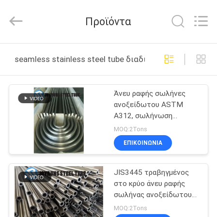
2026
Changzhou
Joyruns
Προϊόντα
Steel
Tube
CO.,LTD.
All
Rights
ΣΠΊΤΙ
Reserved.
seamless stainless steel tube διαδικτυακή κατασκευή
ΠΡΟΪΟΝΤΑ
Άνευ ραφής σωλήνες
ανοξείδωτου ASTM
ΠΕΡΙΠΟΥ
A312, σωλήνωση
ΗΠΑ
ανοξείδωτου ακρίβειας
MOQ:2Tons
TP317 TP317L
ΕΠΙΚΟΙΝΩΝΊΑ
ΓΎΡΟΣ
JIS3445 τραβηγμένος
ΕΡΓΟΣΤΑΣΊΩΝ
στο κρύο άνευ ραφής
σωλήνας ανοξείδωτου
ΠΟΙΟΤΙΚΌΣ
ακρίβειας σωλήνων
MOQ:2Tons