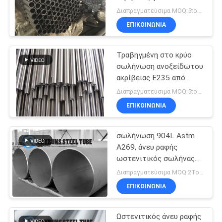
ανταλλάκτη θερμότητας
ΠΟΛΙΤΙΚΉ
Διαπραγματεύσιμα MOQ:5tons
ΕΠΙΚΟΙΝΩΝΊΑ
ΜΥΣΤΙΚΌΤΗΤΑΣ
Τραβηγμένη στο κρύο
σωλήνωση ανοξείδωτου
ακρίβειας E235 από
τραβηγμένο στο κρύο
Διαπραγματεύσιμα MOQ:5tons
ΕΠΙΚΟΙΝΩΝΊΑ
σωλήνωση 904L Astm
A269, άνευ ραφής
ωστενιτικός σωλήνας
ανοξείδωτου
Διαπραγματεύσιμα MOQ:2Tons
ΕΠΙΚΟΙΝΩΝΊΑ
Ωστενιτικός άνευ ραφής