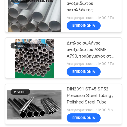
ανοξείδωτου
ανταλλάκτης
θερμότητας σωλήνων
Διαπραγματεύσιμα MOQ:2Tons
ASTM A213 TP321 άνευ
ΕΠΙΚΟΙΝΩΝΊΑ
ραφής
Διπλός σωλήνας
ανοξείδωτου ASME
A790, τραβηγμένος στο
κρύο σωλήνας
Διαπραγματεύσιμα MOQ:2Tons
ανοξείδωτου S31803
ΕΠΙΚΟΙΝΩΝΊΑ
DIN2391 ST45 ST52
Precision Steel Tubing ,
Polished Steel Tube
Διαπραγματεύσιμα MOQ:5tons
ΕΠΙΚΟΙΝΩΝΊΑ