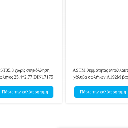
ST35.8 χωρίς συγκόλληση
ASTM θερμότητας ανταλλακ
ωλήνες 25.4*2.77 DIN17175
χάλυβα σωλήνων A192M βαρ
άλυβα άνθρακα ανταλλακτών
υψηλή πίεση σωλήνων χάλυ
θερμότητας
τοίχων άνευ ραφής
Πάρτε την καλύτερη τιμή
Πάρτε την καλύτερη τιμή