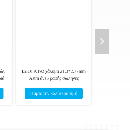
τών
ΙΔΙΟΙ A192 χάλυβα 21.3*2.77mm
ιά
Astm άνευ ραφής σωλήνες
βα
ανταλλακτών θερμότητας
σωλήνων
Πάρτε την καλύτερη τιμή