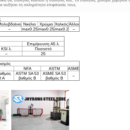
ικά ως σωλήνες καισίου ή σωλήνες κας. Οι σωλήνες χάλυβα χαμηλού ά
 αυξήσει τη σκληρότητα επιφάνειάς τους.
ς
ολυβδαίνιο
Νικέλιο
Χρώμιο
Χαλκός
Άλλοι
–
max0.25
max0.25
max0.2
–
Επιμήκυνση A5 λ.
KSI λ.
Ποσοστό
–
25
ρισμός
NFA
ASTM
ASME
βαθμός
ASTM SA 53
ASME SA 53
–
0 Α
βαθμός Β
βαθμός Β