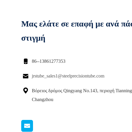
Μας ελάτε σε επαφή με ανά πά
στιγμή

86--13861277353

jrstube_sales1@steelprecisiontube.com

Βόρειος δρόμος Qingyang No.143, περιοχή Tianning
Changzhou