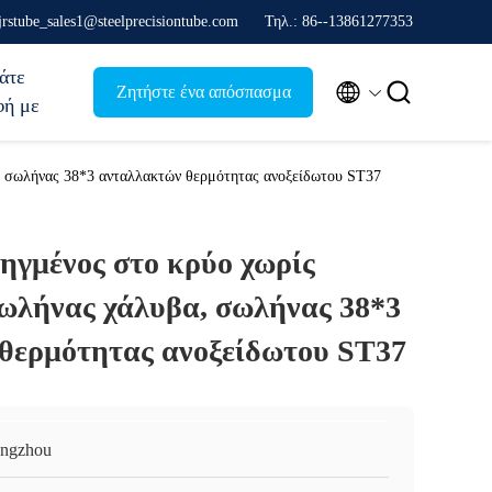
jrstube_sales1@steelprecisiontube.com
Τηλ.: 86--13861277353
άτε


Ζητήστε ένα απόσπασμα
φή με
 σωλήνας 38*3 ανταλλακτών θερμότητας ανοξείδωτου ST37
ηγμένος στο κρύο χωρίς
ωλήνας χάλυβα, σωλήνας 38*3
θερμότητας ανοξείδωτου ST37
ngzhou