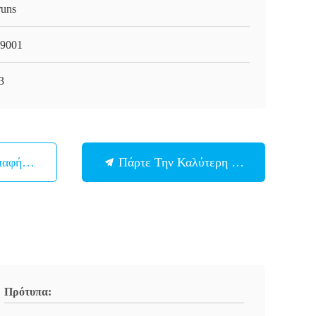
runs
9001
3
παφή Με
Πάρτε Την Καλύτερη Τιμή
Πρότυπα: