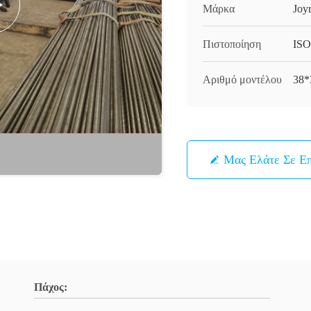
Μάρκα
Joy
Πιστοποίηση
ISO
Αριθμό μοντέλου
38*
Μας Ελάτε Σε Ε
Πάχος: