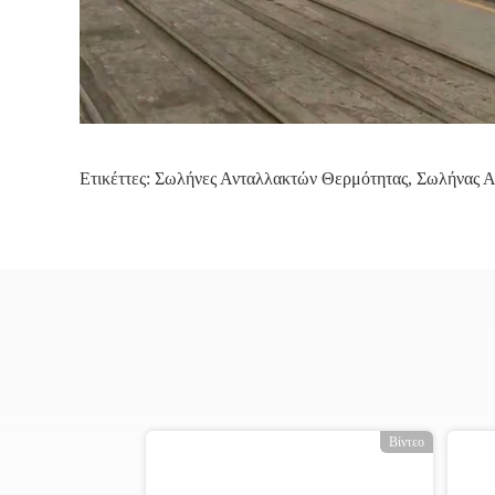
Ετικέττες:
Σωλήνες Ανταλλακτών Θερμότητας
,
Σωλήνας Α
ο
Βίντεο