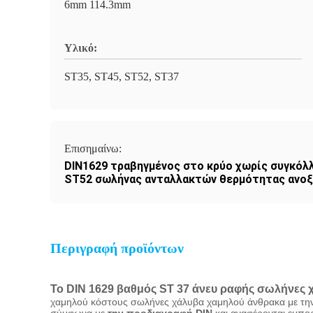
6mm 114.3mm
Υλικό:
ST35, ST45, ST52, ST37
Επισημαίνω:
DIN1629 τραβηγμένος στο κρύο χωρίς συγκόλ
ST52 σωλήνας ανταλλακτών θερμότητας ανο
Περιγραφή προϊόντων
Το DIN 1629 βαθμός ST 37 άνευ ραφής σωλήνες 
χαμηλού κόστους σωλήνες χάλυβα χαμηλού άνθρακα με την 