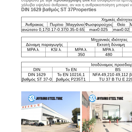
σύμφωνα με
την προδιαγραφή DIN
και αναφέρονται εμπορ
χάλυβα υψηλού άνθρακα, αν και η ανθρακοποίηση μπορεί να
DIN 1629 βαθμός ST 37Properties
Χημικές ιδιότητε
Άνθρακας
Πυρίτιο
Μαγγάνιο
Φωσφορούχος
Θείο
Μ
ανώτατο 0,17
0.17-0.37
0.35-0.65
max0.025
max0.02
Μηχανικές ιδιότητες
Δύναμη παραγωγής
Εκτατή δύναμη
MPA λ.
KSI λ.
MPA λ.
MPA λ.
350
480
Ισοδύναμος προσδιο
DIN
Το EN
BS
DIN 1629
Το EN 10216,1
NFA 49,210 49,112 
βαθμός ST 37-0
βαθμός P235T1
TU 37 Β TU Ε 22