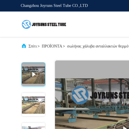
Changzhou Joyruns Steel Tube CO.,LTD
Σπίτι
>
ΠΡΟΪΟΝΤΑ
>
σωλήνας χάλυβα ανταλλακτών θερμό