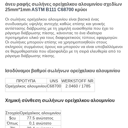
άνευ ραφής σωλήνες ορείχαλκου αλουμινίου σχεδίων
25mm*1mm
ASTM B111 C68700
κρύοι
Οι σωλήνες ορείχαλκου αλουμινίου είναι βασικά ένας
συνδυασμός υψηλής αντοχής καθώς επίσης και γενικής
αντίστασης διάβρωσης με τη χαμηλή ευαισθησία που έχει το
ράγισμα διάβρωσης πίεσης, κάνοντας το ένα ιδιαίτερα
προτιμημένο υλικό για τους διαφορετικούς τύπους εφαρμογών.
Οι σωλήνες μπορούν επίσης να χρησιμοποιηθούν στους
σκληρούς συρμένους όρους και μπορούν να είναι υποβαλλόμενοι
σε θερμοθεραπεία που εξασφαλίζει με τη σειρά ελευθερία από το
ράγισμα διάβρωσης πίεσης.
Ισοδύναμοι βαθμοί σωλήνων ορείχαλκου αλουμινίου
ΠΡΟΤΥΠΑ
UNS
WERKSTOFF NR.
Ορείχαλκος αλουμινίου
C68700
2.0460 / 1785
Χημική σύνθεση σωλήνων ορείχαλκου αλουμινίου
Στοιχείο
Ορείχαλκος αλουμινίου
$cu
77.5 ανώτατος
Όπως
0,1 ανώτατο