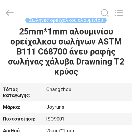
2026
Changzhou
Joyruns
Steel
Tube
Σωλήνες ορείχαλκου αλουμινίου
CO.,LTD.
All
Rights
25mm*1mm αλουμινίου
ΣΠΊΤΙ
Reserved.
ορείχαλκου σωλήνων ASTM
ΠΡΟΪΟΝΤΑ
B111 C68700 άνευ ραφής
σωλήνας χάλυβα Drawning T2
ΠΕΡΙΠΟΥ
κρύος
ΗΠΑ
Τόπος
Changzhou
καταγωγής:
ΓΎΡΟΣ
ΕΡΓΟΣΤΑΣΊΩΝ
Μάρκα:
Joyruns
Πιστοποίηση:
ISO9001
ΠΟΙΟΤΙΚΌΣ
Αριθμό
25mm*1mm