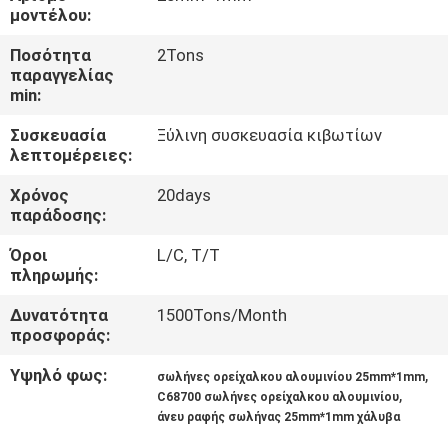
ΈΛΕΓΧΟΣ
μοντέλου:
Ποσότητα
2Tons
ΜΑΣ
παραγγελίας
min:
ΕΛΆΤΕ
Συσκευασία
Ξύλινη συσκευασία κιβωτίων
ΣΕ
λεπτομέρειες:
ΕΠΑΦΉ
Χρόνος
20days
ΜΕ
παράδοσης:
Όροι
L/C, T/T
ΖΗΤΉΣΤΕ
πληρωμής:
ΈΝΑ
Δυνατότητα
1500Tons/Month
προσφοράς:
ΑΠΌΣΠΑΣΜΑ
Υψηλό φως:
,
σωλήνες ορείχαλκου αλουμινίου 25mm*1mm
,
C68700 σωλήνες ορείχαλκου αλουμινίου
SITEMAP
άνευ ραφής σωλήνας 25mm*1mm χάλυβα