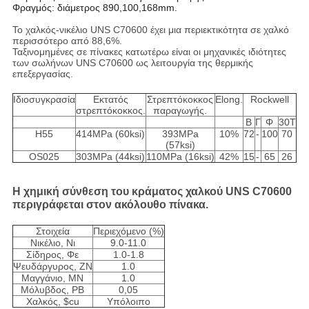
Φραγμός: διάμετρος 890,100,168mm.
Το χαλκός-νικέλιο UNS C70600 έχει μια περιεκτικότητα σε χαλκό
περισσότερο από 88,6%.
Ταξινομημένες σε πίνακες κατωτέρω είναι οι μηχανικές ιδιότητες
των σωλήνων UNS C70600 ως λειτουργία της θερμικής
επεξεργασίας.
Ιδιοσυγκρασία
Εκτατός
Στρεπτόκοκκος
Elong.
Rockwell
στρεπτόκοκκος.
παραγωγής.
Β
Γ
Φ
30T
H55
414MPa (60ksi)
393MPa
10%
72
-
100
70
(57ksi)
OS025
303MPa (44ksi)
110MPa (16ksi)
42%
15
-
65
26
Η χημική σύνθεση του κράματος χαλκού UNS C70600
περιγράφεται στον ακόλουθο πίνακα.
Στοιχεία
Περιεχόμενο (%)
Νικέλιο, Νι
9.0-11.0
Σίδηρος, Φε
1.0-1.8
Ψευδάργυρος, ZN
1.0
Μαγγάνιο, ΜΝ
1.0
Μόλυβδος, PB
0,05
Χαλκός, $cu
Υπόλοιπο