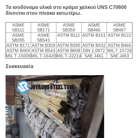
Τα ισοδύναμα υλικά στο κράμα χαλκού UNS C70600
δίνονται στον πίνακα κατωτέρω.
ASME
ASME
ASME
ASME
ASME
SB111
SB171
SB359
SB466
SB467
ASME
ASME
ASTM B111
ASTM B151
ASTM B122
SB395
SB543
ASTM B171
ASTM B359
ASTM B395
ASTM B432
ASTM B466
ASTM B469
ASTM B543
ASTM B608
DIN 2,0872
MIL Γ-15726
MIL Τ-15005
MIL Τ-16420
MIL Τ-22214
SAE J461
SAE J463
Συσκευασία