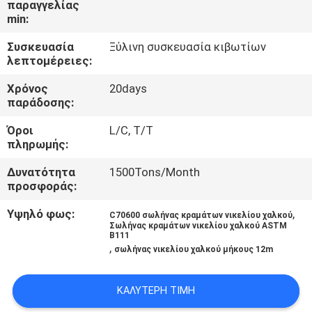
παραγγελίας
ΈΛΕΓΧΟΣ
min:
Συσκευασία
Ξύλινη συσκευασία κιβωτίων
ΜΑΣ
λεπτομέρειες:
ΕΛΆΤΕ
Χρόνος
20days
ΣΕ
παράδοσης:
ΕΠΑΦΉ
Όροι
L/C, T/T
πληρωμής:
ΜΕ
Δυνατότητα
1500Tons/Month
προσφοράς:
ΖΗΤΉΣΤΕ
ΈΝΑ
Υψηλό φως:
,
C70600 σωλήνας κραμάτων νικελίου χαλκού
Σωλήνας κραμάτων νικελίου χαλκού ASTM
ΑΠΌΣΠΑΣΜΑ
B111
,
σωλήνας νικελίου χαλκού μήκους 12m
SITEMAP
ΚΑΛΎΤΕΡΗ ΤΙΜΉ