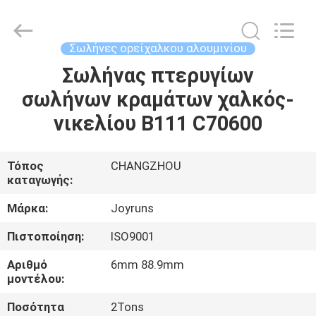
2026
Changzhou
Joyruns
Steel
Tube
Σωλήνες ορείχαλκου αλουμινίου
CO.,LTD.
All
Rights
Σωλήνας πτερυγίων
ΣΠΊΤΙ
Reserved.
σωλήνων κραμάτων χαλκός-
ΠΡΟΪΟΝΤΑ
νικελίου B111 C70600
ΠΕΡΙΠΟΥ
Τόπος
CHANGZHOU
καταγωγής:
ΗΠΑ
Μάρκα:
Joyruns
ΓΎΡΟΣ
Πιστοποίηση:
ISO9001
ΕΡΓΟΣΤΑΣΊΩΝ
Αριθμό
6mm 88.9mm
μοντέλου:
ΠΟΙΟΤΙΚΌΣ
Ποσότητα
2Tons