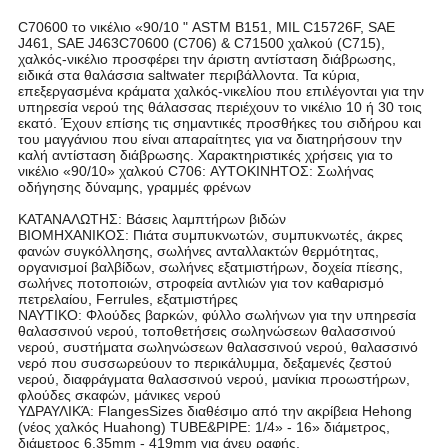
C70600 το νικέλιο «90/10 " ASTM B151, MIL C15726F, SAE
J461, SAE J463C70600 (C706) & C71500 χαλκού (C715),
χαλκός-νικέλιο προσφέρει την άριστη αντίσταση διάβρωσης,
ειδικά στα θαλάσσια saltwater περιβάλλοντα. Τα κύρια,
επεξεργασμένα κράματα χαλκός-νικελίου που επιλέγονται για την
υπηρεσία νερού της θάλασσας περιέχουν το νικέλιο 10 ή 30 τοις
εκατό. Έχουν επίσης τις σημαντικές προσθήκες του σιδήρου και
του μαγγάνιου που είναι απαραίτητες για να διατηρήσουν την
καλή αντίσταση διάβρωσης. Χαρακτηριστικές χρήσεις για το
νικέλιο «90/10» χαλκού C706: ΑΥΤΟΚΙΝΗΤΟΣ: Σωλήνας
οδήγησης δύναμης, γραμμές φρένων
ΚΑΤΑΝΑΛΩΤΗΣ: Βάσεις λαμπτήρων βιδών
ΒΙΟΜΗΧΑΝΙΚΟΣ: Πιάτα συμπυκνωτών, συμπυκνωτές, άκρες
φανών συγκόλλησης, σωλήνες ανταλλακτών θερμότητας,
οργανισμοί βαλβίδων, σωλήνες εξατμιστήρων, δοχεία πίεσης,
σωλήνες ποτοποιών, στροφεία αντλιών για τον καθαρισμό
πετρελαίου, Ferrules, εξατμιστήρες
ΝΑΥΤΙΚΟ: Φλούδες βαρκών, φύλλο σωλήνων για την υπηρεσία
θαλασσινού νερού, τοποθετήσεις σωληνώσεων θαλασσινού
νερού, συστήματα σωληνώσεων θαλασσινού νερού, θαλασσινό
νερό που συσσωρεύουν το περικάλυμμα, δεξαμενές ζεστού
νερού, διαφράγματα θαλασσινού νερού, μανίκια προωστήρων,
φλούδες σκαφών, μάνικες νερού
ΥΔΡΑΥΛΙΚΆ: FlangesSizes διαθέσιμο από την ακρίβεια Hehong
(νέος χαλκός Huahong) TUBE&PIPE: 1/4» - 16» διάμετρος,
διάμετρος 6.35mm - 419mm για άνευ ραφής.