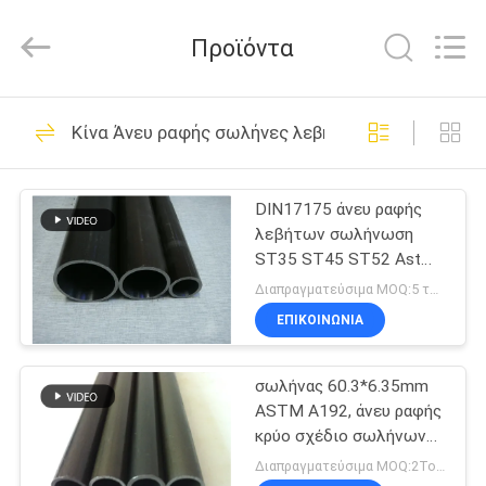
2026
Changzhou
Joyruns
Προϊόντα
Steel
Tube
CO.,LTD.
All
Rights
ΣΠΊΤΙ
50
Reserved.
Κίνα Άνευ ραφής σωλήνες λεβήτων
Άνευ ραφής
ΠΡΟΪΟΝΤΑ
σωλήνας χάλυβα
DIN17175 άνευ ραφής
λεβήτων σωλήνωση
ακρίβειας
ΠΕΡΙΠΟΥ
ST35 ST45 ST52 Astm
ΗΠΑ
A179 σωλήνων
Διαπραγματεύσιμα MOQ:5 τόνοι ανά μέγεθος
ανθεκτική στη
ΕΠΙΚΟΙΝΩΝΊΑ
θερμότητα
34
ΓΎΡΟΣ
σωλήνας χάλυβα
σωλήνας 60.3*6.35mm
ΕΡΓΟΣΤΑΣΊΩΝ
ASTM A192, άνευ ραφής
ανταλλακτών
κρύο σχέδιο σωλήνων
ΠΟΙΟΤΙΚΌΣ
χάλυβα άνθρακα A192M
Διαπραγματεύσιμα MOQ:2Tons
θερμότητας