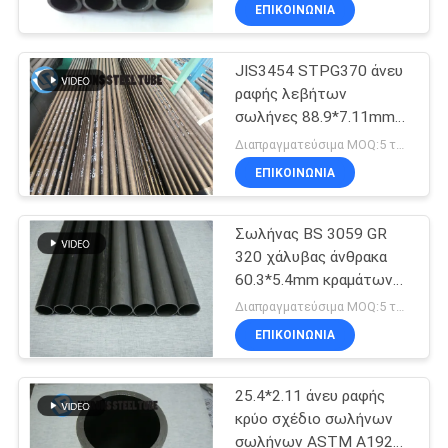
μαύρο
ΈΛΕΓΧΟΣ
ΕΠΙΚΟΙΝΩΝΊΑ
JIS3454 STPG370 άνευ
ΜΑΣ
22
ραφής λεβήτων
ΕΛΆΤΕ
σωλήνες 88.9*7.11mm
Σωλήνας Bundy
ΣΕ
χάλυβα άνθρακα
Διαπραγματεύσιμα MOQ:5 τόνοι ανά μέγεθος
χάλυβα
λεβήτων σωλήνων
ΕΠΑΦΉ
ΕΠΙΚΟΙΝΩΝΊΑ
τραβηγμένοι στο κρύο
ΜΕ
Σωλήνας BS 3059 GR
320 χάλυβας άνθρακα
ΖΗΤΉΣΤΕ
60.3*5.4mm κραμάτων
16
νικελίου λεβήτων
ΈΝΑ
Διαπραγματεύσιμα MOQ:5 τόνοι ανά μέγεθος
άνευ ραφής
ΕΠΙΚΟΙΝΩΝΊΑ
ΑΠΌΣΠΑΣΜΑ
σωλήνας χαλκού
25.4*2.11 άνευ ραφής
SITEMAP
κρύο σχέδιο σωλήνων
σωλήνων ASTM A192