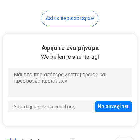
20
Δείτε περισσότερων
Σωλήνας
συμπυκνωτών
ανοξείδωτου
Αφήστε ένα μήνυμα
We bellen je snel terug!
13
Ενιαίος σωλήνας
χάλυβα τοίχων