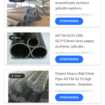
τιτανίου
συγκόλληση σωλήνα
χάλυβα υψηλών
13
λεβήτων σωλήνων
Διαπραγματεύσιμα MOQ:5 τόνοι ανά μέγεθος
BS3059 Gr.360 λεβήτων
Διπλοτειχισμένος
ΕΠΙΚΟΙΝΩΝΊΑ
σωλήνας χάλυβα
ASTM A333 GR6
50.3*3.8mm άνευ ραφής
σωλήνας χάλυβα
άνθρακα
Διαπραγματεύσιμα MOQ:5 τόνοι ανά μέγεθος
ΕΠΙΚΟΙΝΩΝΊΑ
13
Σωλήνες
Steam Heavy Wall Steel
Pipe ASTM A210 high
ορείχαλκου
temperature , Seamless
αλουμινίου
boiler tube
Διαπραγματεύσιμα MOQ:5 τόνοι ανά μέγεθος
ΕΠΙΚΟΙΝΩΝΊΑ