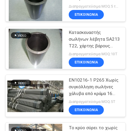
λεβήτων για τις υψηλές
ΠΟΛΙΤΙΚΉ
Διαπραγματεύσιμα MOQ:5 τόνοι ανά μέγεθος
τοποθετήσεις
ΕΠΙΚΟΙΝΩΝΊΑ
ΜΥΣΤΙΚΌΤΗΤΑΣ
16
Σπείρα σωλήνων
Κατασκευαστής
σωλήνων λέβητα SA213
αλουμινίου
T22, χάρτης βάρους
αναφοράς υλικών
Διαπραγματεύσιμα MOQ:10T
σωλήνων T22
ΕΠΙΚΟΙΝΩΝΊΑ
EN10216-1 P265 Χωρίς
13
συγκόλληση σωλήνες
Σωλήνες
χάλυβα από κράμα 16
mm έως 140 mm
Διαπραγματεύσιμα MOQ:5T
ανταλλακτών
ΕΠΙΚΟΙΝΩΝΊΑ
θερμότητας
Το κρύο σύρει το χωρίς